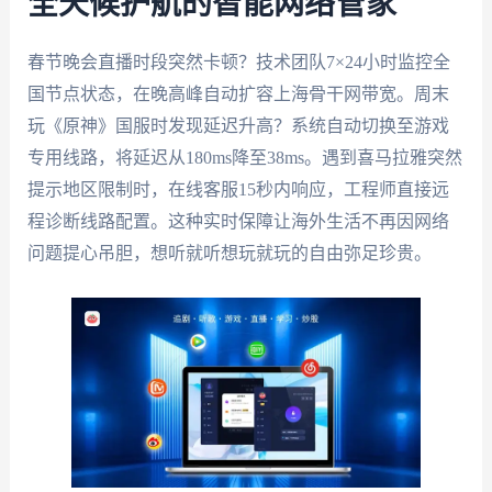
全天候护航的智能网络管家
春节晚会直播时段突然卡顿？技术团队7×24小时监控全
国节点状态，在晚高峰自动扩容上海骨干网带宽。周末
玩《原神》国服时发现延迟升高？系统自动切换至游戏
专用线路，将延迟从180ms降至38ms。遇到喜马拉雅突然
提示地区限制时，在线客服15秒内响应，工程师直接远
程诊断线路配置。这种实时保障让海外生活不再因网络
问题提心吊胆，想听就听想玩就玩的自由弥足珍贵。