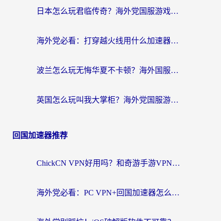
日本怎么玩君临传奇？海外党国服游戏加速避坑指南（附菲律宾欧洲玩家实测）
海外党必看：打穿越火线用什么加速器？解决延迟卡顿，还能玩奇妙拼图世界和第五人格
波兰怎么玩无悔华夏不卡顿？海外国服游戏加速器终极指南（附征途2萤火突击解决方案）
英国怎么玩叫我大掌柜？海外党国服游戏加速避坑指南（附实测推荐）
回国加速器推荐
ChickCN VPN好用吗？和奇游手游VPN对比哪个回国效果更好？海外党亲测实用指南
海外党必看：PC VPN+回国加速器怎么选？无缝访问国内资源全攻略