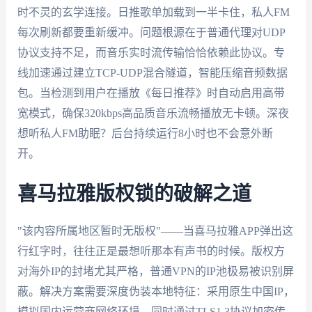
时不灵的玄学连接。日推歌单加载到一半卡住，私人FM
每次刷新都要重新缓冲。问题根源在于普通代理对UDP
协议支持不足，而音乐实时流传输恰恰依赖此协议。专
线加速通过建立TCP-UDP混合隧道，智能压缩音频数据
包。当检测到用户在播放《每日推荐》时自动启用高带
宽模式，确保320kbps高品质音乐流畅播放无卡顿。深夜
想听私人FM助眠？后台持续运行8小时也不会意外断
开。
喜马拉雅版权锁的破解之道
"该内容所属地区暂时无版权"——当喜马拉雅APP弹出这
行红字时，往往正是最想听那本有声书的时候。版权方
对海外IP的封堵尤其严格，普通VPN的IP池极易被识别屏
蔽。解决方案需要深度伪装本地特征：采用原生中国IP，
模拟国内运营商网络环境，同时通过TLS1.3协议加密传