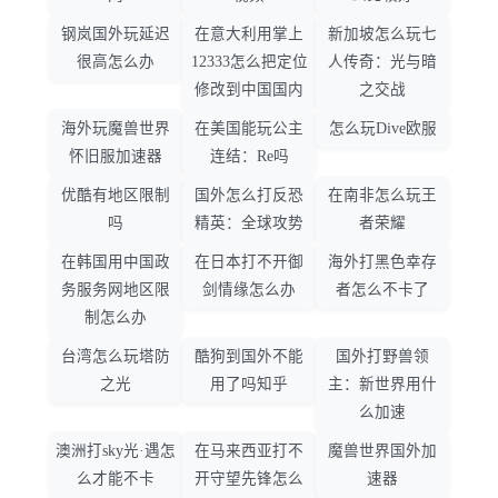
钢岚国外玩延迟
在意大利用掌上
新加坡怎么玩七
很高怎么办
12333怎么把定位
人传奇：光与暗
修改到中国国内
之交战
海外玩魔兽世界
在美国能玩公主
怎么玩Dive欧服
怀旧服加速器
连结：Re吗
优酷有地区限制
国外怎么打反恐
在南非怎么玩王
吗
精英：全球攻势
者荣耀
在韩国用中国政
在日本打不开御
海外打黑色幸存
务服务网地区限
剑情缘怎么办
者怎么不卡了
制怎么办
台湾怎么玩塔防
酷狗到国外不能
国外打野兽领
之光
用了吗知乎
主：新世界用什
么加速
澳洲打sky光·遇怎
在马来西亚打不
魔兽世界国外加
么才能不卡
开守望先锋怎么
速器