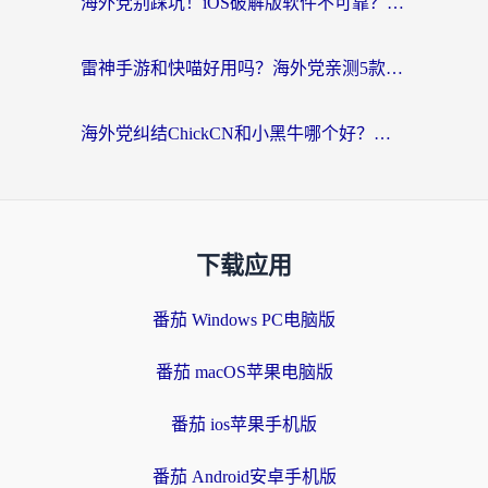
海外党别踩坑！iOS破解版软件不可靠？教你选对回国加速器无缝看国内资源
雷神手游和快喵好用吗？海外党亲测5款回国加速器，附斧牛Bling对比+微信视频号解决办法
海外党纠结ChickCN和小黑牛哪个好？一篇帮你选对回国加速器的实用指南
下载应用
番茄 Windows PC电脑版
番茄 macOS苹果电脑版
番茄 ios苹果手机版
番茄 Android安卓手机版