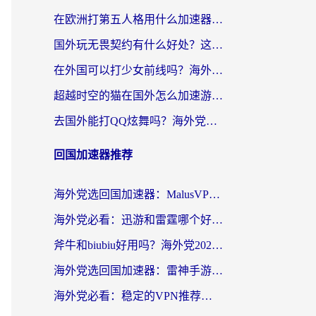
在欧洲打第五人格用什么加速器好？海外党亲测有效的国服游戏加速方案
国外玩无畏契约有什么好处？这份海外国服游戏加速指南帮你解决90%的卡顿问题
在外国可以打少女前线吗？海外党国服游戏畅玩终极指南（附避坑技巧）
超越时空的猫在国外怎么加速游戏？海外玩家国服畅玩终极指南
去国外能打QQ炫舞吗？海外党国服游戏不卡顿的终极指南
回国加速器推荐
海外党选回国加速器：MalusVPN好用吗？和快帆VPN哪个好？附真实对比与避坑指南
海外党必看：迅游和雷霆哪个好？3分钟教你选对回国加速器，无缝刷国内剧玩手游
斧牛和biubiu好用吗？海外党2026亲测回国加速器指南，附番茄加速器深度体验
海外党选回国加速器：雷神手游和洞见哪个好？附iPhone免费VPN推荐及ChickCNUfunR实测
海外党必看：稳定的VPN推荐及回国加速器选择全攻略——告别地域限制，轻松刷国内资源