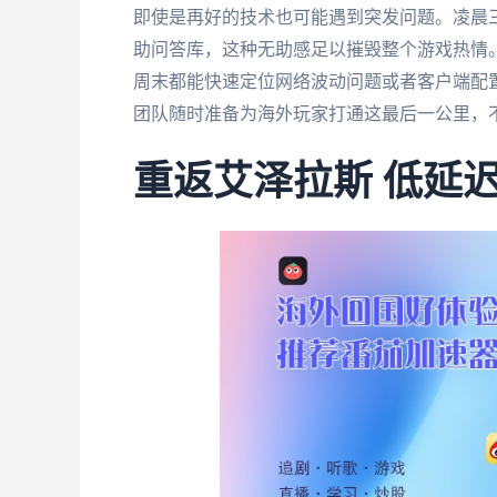
即使是再好的技术也可能遇到突发问题。凌晨
助问答库，这种无助感足以摧毁整个游戏热情。
周末都能快速定位网络波动问题或者客户端配
团队随时准备为海外玩家打通这最后一公里，
重返艾泽拉斯 低延