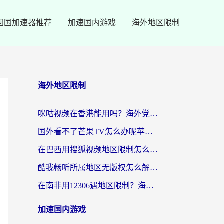
回国加速器推荐
加速国内游戏
海外地区限制
海外地区限制
咪咕视频在香港能用吗？海外党亲测有效的回国加速方案来了
国外看不了芒果TV怎么办呢苹果手机？海外党追剧游戏的全能解决方案
在巴西用搜狐视频地区限制怎么办？3步解决海外看国内剧的烦恼
酷我畅听所属地区无版权怎么解决？海外党必看的回国加速全攻略
在南非用12306遇地区限制？海外华人必看的回国加速全攻略（附B站芒果TV解锁技巧）
加速国内游戏