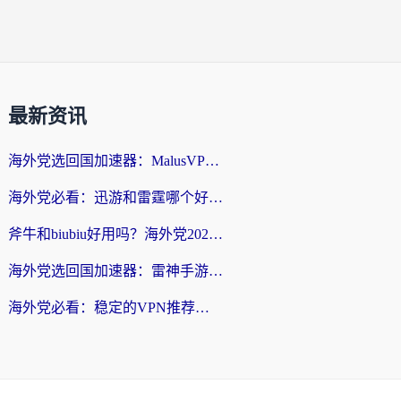
最新资讯
海外党选回国加速器：MalusVPN好用吗？和快帆VPN哪个好？附真实对比与避坑指南
海外党必看：迅游和雷霆哪个好？3分钟教你选对回国加速器，无缝刷国内剧玩手游
斧牛和biubiu好用吗？海外党2026亲测回国加速器指南，附番茄加速器深度体验
海外党选回国加速器：雷神手游和洞见哪个好？附iPhone免费VPN推荐及ChickCNUfunR实测
海外党必看：稳定的VPN推荐及回国加速器选择全攻略——告别地域限制，轻松刷国内资源