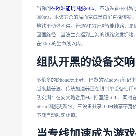
当你问
在欧洲能玩国服lol么
，不妨先看柏林留
380ms，本该五杀的局面变成黑白屏直播惨
地铁里动弹不得。普通VPN所谓智能线路只是
回国路径：当法兰克福到上海的线路突发拥堵，
在90ms的生命线以内。
组队开黑的设备交响
多伦多的iPhone玩王者、巴黎的Windows
越来越普遍。传统加速器还在限制单设备使用
队实测：在安大略省用Mac打国服LOL，同时在
Steam国服更新包。三设备共享100M独享
下载自动限速让道。
当专线加速成为游戏