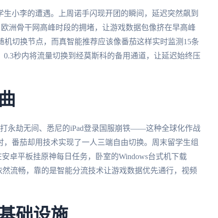
学生小李的遭遇。上周诺手闪现开团的瞬间，延迟突然飙到
案。欧洲骨干网高峰时段的拥堵，让游戏数据包像挤在早高峰
随机切换节点，而真智能推荐应该像番茄这样实时监测15条
0.3秒内将流量切换到经莫斯科的备用通道，让延迟始终压
曲
笔记本打永劫无间、悉尼的iPad登录国服崩铁——这种全球化作战
时，番茄却用技术实现了一人三端自由切换。周末留学生组
安卓平板挂原神每日任务，卧室的Windows台式机下载
带宽依然流畅，靠的是智能分流技术让游戏数据优先通行，视频
基础设施