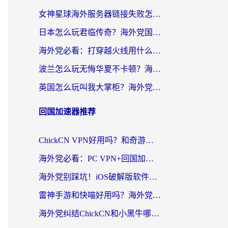
女神星球海外服务器链接失败怎么解决？海外党国服游戏加速避坑指南
日本怎么玩君临传奇？海外党国服游戏加速避坑指南（附菲律宾欧洲玩家实测）
海外党必看：打穿越火线用什么加速器？解决延迟卡顿，还能玩奇妙拼图世界和第五人格
波兰怎么玩无悔华夏不卡顿？海外国服游戏加速器终极指南（附征途2萤火突击解决方案）
英国怎么玩叫我大掌柜？海外党国服游戏加速避坑指南（附实测推荐）
回国加速器推荐
ChickCN VPN好用吗？和奇游手游VPN对比哪个回国效果更好？海外党亲测实用指南
海外党必看：PC VPN+回国加速器怎么选？无缝访问国内资源全攻略
海外党别踩坑！iOS破解版软件不可靠？教你选对回国加速器无缝看国内资源
雷神手游和快喵好用吗？海外党亲测5款回国加速器，附斧牛Bling对比+微信视频号解决办法
海外党纠结ChickCN和小黑牛哪个好？一篇帮你选对回国加速器的实用指南