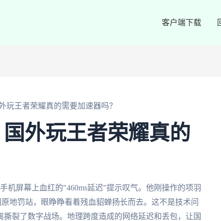
客户端下载
外玩王者荣耀真的需要加速器吗？
：国外玩王者荣耀真的
机屏幕上血红的"460ms延迟"提示叹气。他刚操作的项羽
间原地罚站，眼睁睁看着残血貂蝉扬长而去。这不是技术问
离撕裂了数字战场。地理跨度造成的网络延迟和丢包，让国