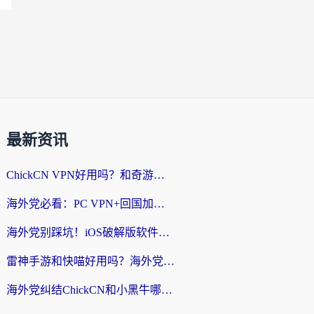
最新资讯
ChickCN VPN好用吗？和奇游手游VPN对比哪个回国效果更好？海外党亲测实用指南
海外党必看：PC VPN+回国加速器怎么选？无缝访问国内资源全攻略
海外党别踩坑！iOS破解版软件不可靠？教你选对回国加速器无缝看国内资源
雷神手游和快喵好用吗？海外党亲测5款回国加速器，附斧牛Bling对比+微信视频号解决办法
海外党纠结ChickCN和小黑牛哪个好？一篇帮你选对回国加速器的实用指南