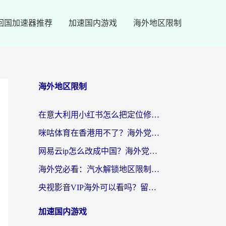
回国加速器推荐
加速国内游戏
海外地区限制
海外地区限制
在意大利用小红书怎么把定位修改到中国国内？3个实用技巧+1个靠谱工具帮你搞定
咪咕体育在香港用不了？海外党必看的回国加速器选择指南（附3个真实场景解决方案）
网易云ip怎么改成中国？海外党听音乐听书的无痛解决方案
海外党必看：汽水解锁地区限制怎么解除？3招解决国内影音&生活服务难题
央视影音VIP海外可以看吗？留学生亲测有效的回国加速器选择指南
加速国内游戏