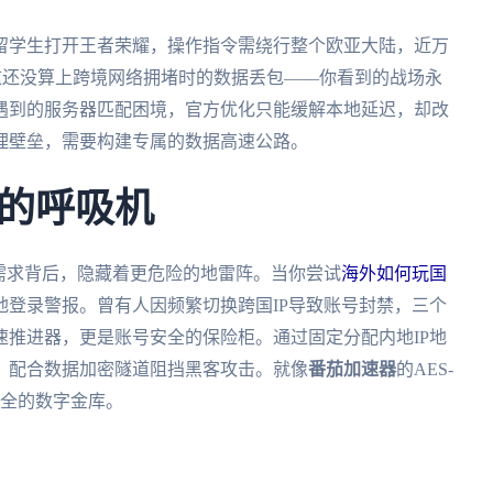
留学生打开王者荣耀，操作指令需绕行整个欧亚大陆，近万
。这还没算上跨境网络拥堵时的数据丢包——你看到的战场永
组遇到的服务器匹配困境，官方优化只能缓解本地延迟，却改
理壁垒，需要构建专属的数据高速公路。
的呼吸机
需求背后，隐藏着更危险的地雷阵。当你尝试
海外如何玩国
地登录警报。曾有人因频繁切换跨国IP导致账号封禁，三个
推进器，更是账号安全的保险柜。通过固定分配内地IP地
，配合数据加密隧道阻挡黑客攻击。就像
番茄加速器
的AES-
安全的数字金库。