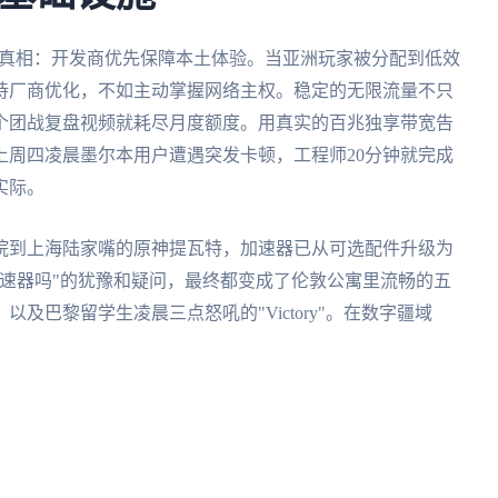
酷真相：开发商优先保障本土体验。当亚洲玩家被分配到低效
待厂商优化，不如主动掌握网络主权。稳定的无限流量不只
个团战复盘视频就耗尽月度额度。用真实的百兆独享带宽告
。上周四凌晨墨尔本用户遭遇突发卡顿，工程师20分钟就完成
实际。
院到上海陆家嘴的原神提瓦特，加速器已从可选配件升级为
速器吗"的犹豫和疑问，最终都变成了伦敦公寓里流畅的五
及巴黎留学生凌晨三点怒吼的"Victory"。在数字疆域
。