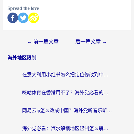
Spread the love
←
前一篇文章
后一篇文章
→
海外地区限制
在意大利用小红书怎么把定位修改到中国国内？3个实用技巧+1个靠谱工具帮你搞定
咪咕体育在香港用不了？海外党必看的回国加速器选择指南（附3个真实场景解决方案）
网易云ip怎么改成中国？海外党听音乐听书的无痛解决方案
海外党必看：汽水解锁地区限制怎么解除？3招解决国内影音&生活服务难题