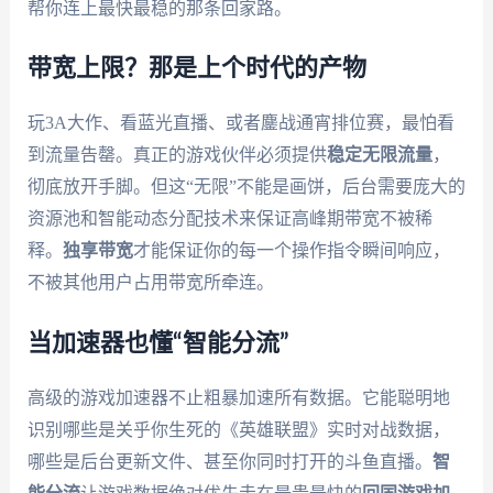
帮你连上最快最稳的那条回家路。
带宽上限？那是上个时代的产物
玩3A大作、看蓝光直播、或者鏖战通宵排位赛，最怕看
到流量告罄。真正的游戏伙伴必须提供
稳定无限流量
，
彻底放开手脚。但这“无限”不能是画饼，后台需要庞大的
资源池和智能动态分配技术来保证高峰期带宽不被稀
释。
独享带宽
才能保证你的每一个操作指令瞬间响应，
不被其他用户占用带宽所牵连。
当加速器也懂“智能分流”
高级的游戏加速器不止粗暴加速所有数据。它能聪明地
识别哪些是关乎你生死的《英雄联盟》实时对战数据，
哪些是后台更新文件、甚至你同时打开的斗鱼直播。
智