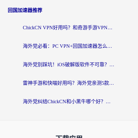
回国加速器推荐
ChickCN VPN好用吗？和奇游手游VPN对比哪个回国效果更好？海外党亲测实用指南
海外党必看：PC VPN+回国加速器怎么选？无缝访问国内资源全攻略
海外党别踩坑！iOS破解版软件不可靠？教你选对回国加速器无缝看国内资源
雷神手游和快喵好用吗？海外党亲测5款回国加速器，附斧牛Bling对比+微信视频号解决办法
海外党纠结ChickCN和小黑牛哪个好？一篇帮你选对回国加速器的实用指南