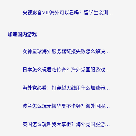
央视影音VIP海外可以看吗？留学生亲测有效的回国加速器选择指南
加速国内游戏
女神星球海外服务器链接失败怎么解决？海外党国服游戏加速避坑指南
日本怎么玩君临传奇？海外党国服游戏加速避坑指南（附菲律宾欧洲玩家实测）
海外党必看：打穿越火线用什么加速器？解决延迟卡顿，还能玩奇妙拼图世界和第五人格
波兰怎么玩无悔华夏不卡顿？海外国服游戏加速器终极指南（附征途2萤火突击解决方案）
英国怎么玩叫我大掌柜？海外党国服游戏加速避坑指南（附实测推荐）