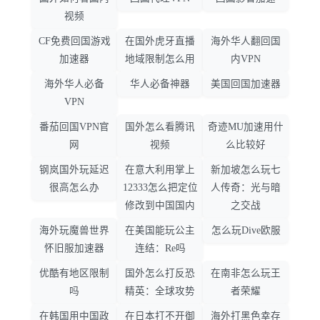
视频
CF免费回国游戏
在国外虎牙直播
海外华人翻回国
加速器
地域限制怎么用
内VPN
海外华人必备
华人必备神器
美国回国加速器
VPN
番茄回国VPN官
国外怎么看腾讯
奇迹MU加速用什
网
视频
么比较好
钢岚国外玩延迟
在意大利用掌上
新加坡怎么玩七
很高怎么办
12333怎么把定位
人传奇：光与暗
修改到中国国内
之交战
海外玩魔兽世界
在美国能玩公主
怎么玩Dive欧服
怀旧服加速器
连结：Re吗
优酷有地区限制
国外怎么打反恐
在南非怎么玩王
吗
精英：全球攻势
者荣耀
在韩国用中国政
在日本打不开御
海外打黑色幸存