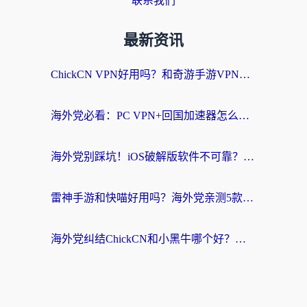
联系我们
最新资讯
ChickCN VPN好用吗？和奇游手游VPN对比哪个回国效果更好？海外党亲测实用指南
海外党必看：PC VPN+回国加速器怎么选？无缝访问国内资源全攻略
海外党别踩坑！iOS破解版软件不可靠？教你选对回国加速器无缝看国内资源
雷神手游和快喵好用吗？海外党亲测5款回国加速器，附斧牛Bling对比+微信视频号解决办法
海外党纠结ChickCN和小黑牛哪个好？一篇帮你选对回国加速器的实用指南