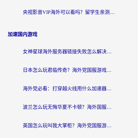
央视影音VIP海外可以看吗？留学生亲测有效的回国加速器选择指南
加速国内游戏
女神星球海外服务器链接失败怎么解决？海外党国服游戏加速避坑指南
日本怎么玩君临传奇？海外党国服游戏加速避坑指南（附菲律宾欧洲玩家实测）
海外党必看：打穿越火线用什么加速器？解决延迟卡顿，还能玩奇妙拼图世界和第五人格
波兰怎么玩无悔华夏不卡顿？海外国服游戏加速器终极指南（附征途2萤火突击解决方案）
英国怎么玩叫我大掌柜？海外党国服游戏加速避坑指南（附实测推荐）