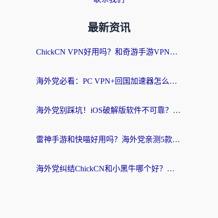
最新资讯
ChickCN VPN好用吗？和奇游手游VPN对比哪个回国效果更好？海外党亲测实用指南
海外党必看：PC VPN+回国加速器怎么选？无缝访问国内资源全攻略
海外党别踩坑！iOS破解版软件不可靠？教你选对回国加速器无缝看国内资源
雷神手游和快喵好用吗？海外党亲测5款回国加速器，附斧牛Bling对比+微信视频号解决办法
海外党纠结ChickCN和小黑牛哪个好？一篇帮你选对回国加速器的实用指南