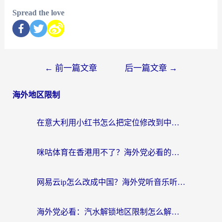
Spread the love
←
前一篇文章
后一篇文章
→
海外地区限制
在意大利用小红书怎么把定位修改到中国国内？3个实用技巧+1个靠谱工具帮你搞定
咪咕体育在香港用不了？海外党必看的回国加速器选择指南（附3个真实场景解决方案）
网易云ip怎么改成中国？海外党听音乐听书的无痛解决方案
海外党必看：汽水解锁地区限制怎么解除？3招解决国内影音&生活服务难题