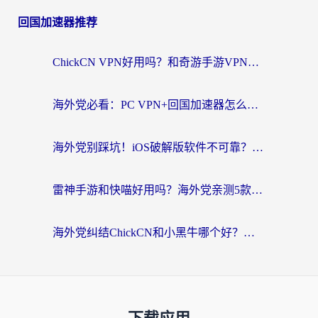
回国加速器推荐
ChickCN VPN好用吗？和奇游手游VPN对比哪个回国效果更好？海外党亲测实用指南
海外党必看：PC VPN+回国加速器怎么选？无缝访问国内资源全攻略
海外党别踩坑！iOS破解版软件不可靠？教你选对回国加速器无缝看国内资源
雷神手游和快喵好用吗？海外党亲测5款回国加速器，附斧牛Bling对比+微信视频号解决办法
海外党纠结ChickCN和小黑牛哪个好？一篇帮你选对回国加速器的实用指南