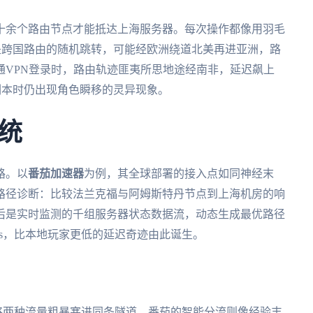
十余个路由节点才能抵达上海服务器。每次操作都像用羽毛
的是跨国路由的随机跳转，可能经欧洲绕道北美再进亚洲，路
通VPN登录时，路由轨迹匪夷所思地途经南非，延迟飙上
打副本时仍出现角色瞬移的灵异现象。
统
路。以
番茄加速器
为例，其全球部署的接入点如同神经末
路径诊断：比较法兰克福与阿姆斯特丹节点到上海机房的响
后是实时监测的千组服务器状态数据流，动态生成最优路径
9ms，比本地玩家更低的延迟奇迹由此诞生。
将两种流量粗暴塞进同条隧道。番茄的智能分流则像经验丰