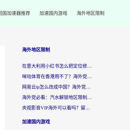
回国加速器推荐
加速国内游戏
海外地区限制
海外地区限制
在意大利用小红书怎么把定位修改到中国国内？3个实用技巧+1个靠谱工具帮你搞定
咪咕体育在香港用不了？海外党必看的回国加速器选择指南（附3个真实场景解决方案）
网易云ip怎么改成中国？海外党听音乐听书的无痛解决方案
海外党必看：汽水解锁地区限制怎么解除？3招解决国内影音&生活服务难题
央视影音VIP海外可以看吗？留学生亲测有效的回国加速器选择指南
加速国内游戏