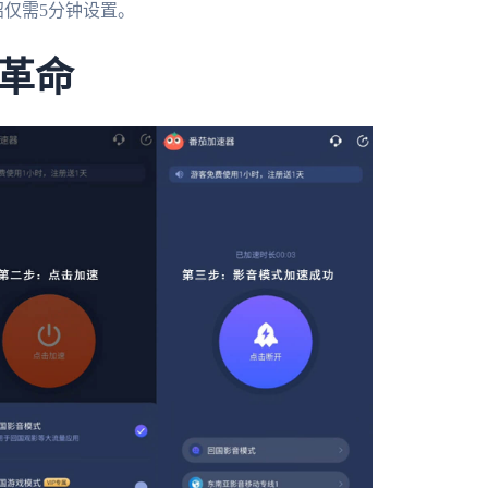
招仅需5分钟设置。
革命