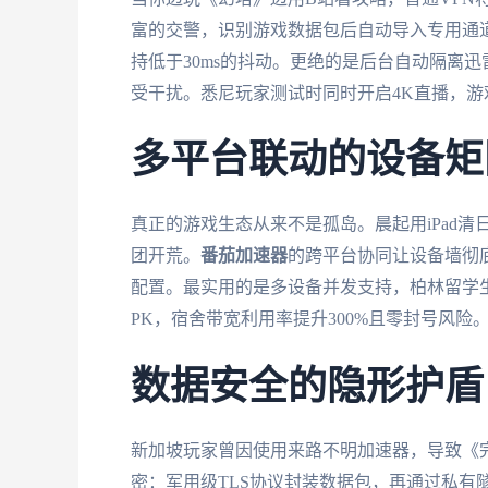
富的交警，识别游戏数据包后自动导入专用通道
持低于30ms的抖动。更绝的是后台自动隔离
受干扰。悉尼玩家测试时同时开启4K直播，游戏
多平台联动的设备矩
真正的游戏生态从来不是孤岛。晨起用iPad清
团开荒。
番茄加速器
的跨平台协同让设备墙彻底消
配置。最实用的是多设备并发支持，柏林留学生
PK，宿舍带宽利用率提升300%且零封号风险
数据安全的隐形护盾
新加坡玩家曾因使用来路不明加速器，导致《
密：军用级TLS协议封装数据包，再通过私有