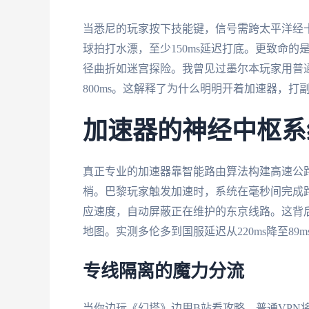
当悉尼的玩家按下技能键，信号需跨太平洋经
球拍打水漂，至少150ms延迟打底。更致命
径曲折如迷宫探险。我曾见过墨尔本玩家用普
800ms。这解释了为什么明明开着加速器，
加速器的神经中枢系
真正专业的加速器靠智能路由算法构建高速公
梢。巴黎玩家触发加速时，系统在毫秒间完成
应速度，自动屏蔽正在维护的东京线路。这背
地图。实测多伦多到国服延迟从220ms降至8
专线隔离的魔力分流
当你边玩《幻塔》边用B站看攻略，普通VPN