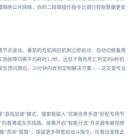
理隔绝公共网络，你的二段跳操作指令比银行转账数据更安
遇节点波动。番茄的危机响应机制立即启动：自动切换备用
测故障切换平均耗时3.2秒，远低于角色死亡判定的6秒机
玩家反馈问题后，20分钟内收到定制解决方案——这正是专业
"游戏加速"模式，搜索框输入"完美世界手游"秒配专用节
"的香港或东京线路。接着开启"智能分流"开关避免被视频
衡"而非"极致"，保留更多带宽给战斗指令。伦敦玩家按此