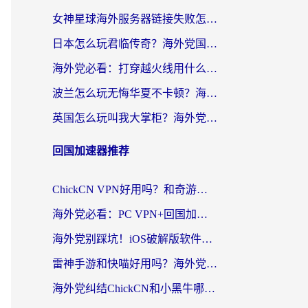
女神星球海外服务器链接失败怎么解决？海外党国服游戏加速避坑指南
日本怎么玩君临传奇？海外党国服游戏加速避坑指南（附菲律宾欧洲玩家实测）
海外党必看：打穿越火线用什么加速器？解决延迟卡顿，还能玩奇妙拼图世界和第五人格
波兰怎么玩无悔华夏不卡顿？海外国服游戏加速器终极指南（附征途2萤火突击解决方案）
英国怎么玩叫我大掌柜？海外党国服游戏加速避坑指南（附实测推荐）
回国加速器推荐
ChickCN VPN好用吗？和奇游手游VPN对比哪个回国效果更好？海外党亲测实用指南
海外党必看：PC VPN+回国加速器怎么选？无缝访问国内资源全攻略
海外党别踩坑！iOS破解版软件不可靠？教你选对回国加速器无缝看国内资源
雷神手游和快喵好用吗？海外党亲测5款回国加速器，附斧牛Bling对比+微信视频号解决办法
海外党纠结ChickCN和小黑牛哪个好？一篇帮你选对回国加速器的实用指南