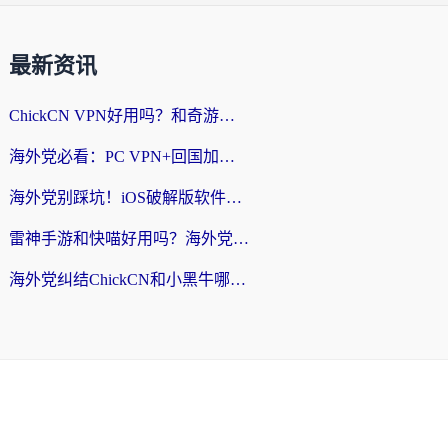
最新资讯
ChickCN VPN好用吗？和奇游手游VPN对比哪个回国效果更好？海外党亲测实用指南
海外党必看：PC VPN+回国加速器怎么选？无缝访问国内资源全攻略
海外党别踩坑！iOS破解版软件不可靠？教你选对回国加速器无缝看国内资源
雷神手游和快喵好用吗？海外党亲测5款回国加速器，附斧牛Bling对比+微信视频号解决办法
海外党纠结ChickCN和小黑牛哪个好？一篇帮你选对回国加速器的实用指南