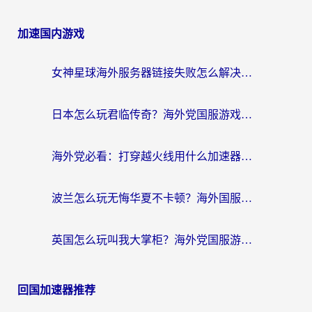
加速国内游戏
女神星球海外服务器链接失败怎么解决？海外党国服游戏加速避坑指南
日本怎么玩君临传奇？海外党国服游戏加速避坑指南（附菲律宾欧洲玩家实测）
海外党必看：打穿越火线用什么加速器？解决延迟卡顿，还能玩奇妙拼图世界和第五人格
波兰怎么玩无悔华夏不卡顿？海外国服游戏加速器终极指南（附征途2萤火突击解决方案）
英国怎么玩叫我大掌柜？海外党国服游戏加速避坑指南（附实测推荐）
回国加速器推荐