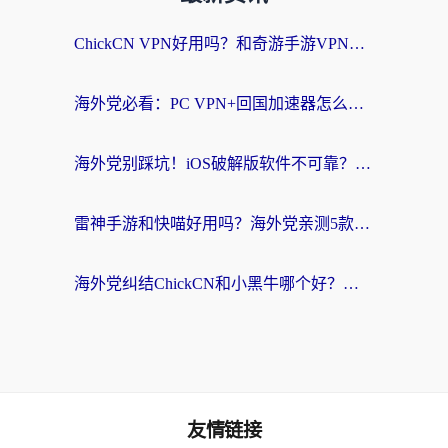
ChickCN VPN好用吗？和奇游手游VPN对比哪个回国效果更好？海外党亲测实用指南
海外党必看：PC VPN+回国加速器怎么选？无缝访问国内资源全攻略
海外党别踩坑！iOS破解版软件不可靠？教你选对回国加速器无缝看国内资源
雷神手游和快喵好用吗？海外党亲测5款回国加速器，附斧牛Bling对比+微信视频号解决办法
海外党纠结ChickCN和小黑牛哪个好？一篇帮你选对回国加速器的实用指南
友情链接