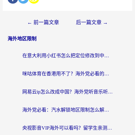
←
前一篇文章
后一篇文章
→
海外地区限制
在意大利用小红书怎么把定位修改到中国国内？3个实用技巧+1个靠谱工具帮你搞定
咪咕体育在香港用不了？海外党必看的回国加速器选择指南（附3个真实场景解决方案）
网易云ip怎么改成中国？海外党听音乐听书的无痛解决方案
海外党必看：汽水解锁地区限制怎么解除？3招解决国内影音&生活服务难题
央视影音VIP海外可以看吗？留学生亲测有效的回国加速器选择指南