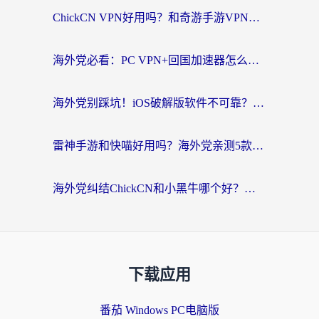
ChickCN VPN好用吗？和奇游手游VPN对比哪个回国效果更好？海外党亲测实用指南
海外党必看：PC VPN+回国加速器怎么选？无缝访问国内资源全攻略
海外党别踩坑！iOS破解版软件不可靠？教你选对回国加速器无缝看国内资源
雷神手游和快喵好用吗？海外党亲测5款回国加速器，附斧牛Bling对比+微信视频号解决办法
海外党纠结ChickCN和小黑牛哪个好？一篇帮你选对回国加速器的实用指南
下载应用
番茄 Windows PC电脑版