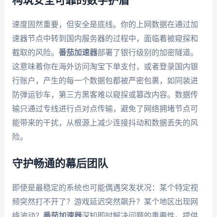
构筑安全可靠的数字护盾
速度固然重要，但安全是底线。你的上网数据在通过加
速器节点中转到国内服务器的过程中，面临着被窥探和
截取的风险。
番茄加速器
部署了银行级别的加密隧道。
这意味着你在海外访问淘宝下单支付，或者登录国内银
行账户，产生的每一个数据包都被严密包裹，如同装进
防弹运钞车，第三方黑客难以窥探或篡改内容。数据传
输只通过专线进行点对点传输，避免了网络拥堵节点可
能带来的干扰，从根源上减少连接抖动和数据丢失的风
险。
守护畅通的幕后团队
即使是最稳定的系统也可能偶遇突发状况：某个特定视
频突然打不开了？游戏延迟突然飙升？某个地区出现网
络波动？
番茄加速器
深知即时解决问题的重要性。提供