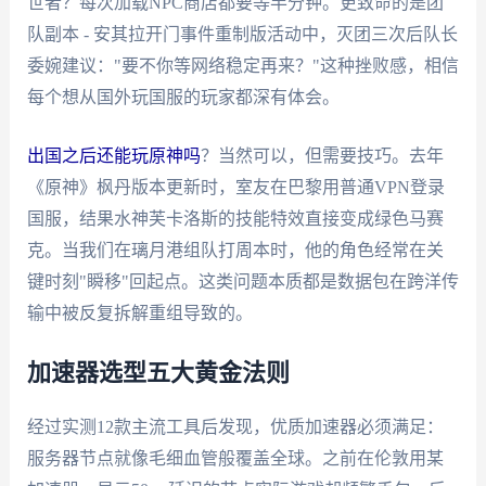
世者？每次加载NPC商店都要等半分钟。更致命的是团
队副本 - 安其拉开门事件重制版活动中，灭团三次后队长
委婉建议："要不你等网络稳定再来？"这种挫败感，相信
每个想从国外玩国服的玩家都深有体会。
出国之后还能玩原神吗
？当然可以，但需要技巧。去年
《原神》枫丹版本更新时，室友在巴黎用普通VPN登录
国服，结果水神芙卡洛斯的技能特效直接变成绿色马赛
克。当我们在璃月港组队打周本时，他的角色经常在关
键时刻"瞬移"回起点。这类问题本质都是数据包在跨洋传
输中被反复拆解重组导致的。
加速器选型五大黄金法则
经过实测12款主流工具后发现，优质加速器必须满足：
服务器节点就像毛细血管般覆盖全球。之前在伦敦用某