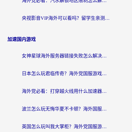
海外党必看：汽水解锁地区限制怎么解除？3招解决国内影音&生活服务难题
央视影音VIP海外可以看吗？留学生亲测有效的回国加速器选择指南
加速国内游戏
女神星球海外服务器链接失败怎么解决？海外党国服游戏加速避坑指南
日本怎么玩君临传奇？海外党国服游戏加速避坑指南（附菲律宾欧洲玩家实测）
海外党必看：打穿越火线用什么加速器？解决延迟卡顿，还能玩奇妙拼图世界和第五人格
波兰怎么玩无悔华夏不卡顿？海外国服游戏加速器终极指南（附征途2萤火突击解决方案）
英国怎么玩叫我大掌柜？海外党国服游戏加速避坑指南（附实测推荐）