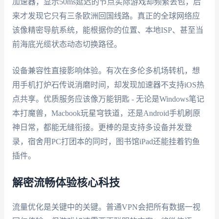
加速器，显示50ms延迟的节点实际游戏却频繁丢包，后
来才发现它只有三条欧洲回国线路。真正的全球网络应
该像精密导航系统，能根据你的位置、本地ISP、甚至当
前海底光缆状态动态切换路径。
设备兼容性直接影响体验。有次在多伦多机场转机，想
用手机打炉石传说消磨时间，却发现加速器不支持iOS热
点共享。优质服务应该像万能钥匙 - 无论是Windows笔记
本打魔兽，Macbook玩星穹铁道，还是Android手机刷原
神日常，都能无缝衔接。更棒的是支持多设备并发登
录，宿舍用PC打团本的同时，图书馆iPad还能挂着钓鱼
插件。
解密流畅体验核心科技
流量优化是关键中的关键。普通VPN会把所有数据一视