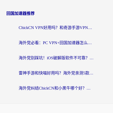
回国加速器推荐
ChickCN VPN好用吗？和奇游手游VPN对比哪个回国效果更好？海外党亲测实用指南
海外党必看：PC VPN+回国加速器怎么选？无缝访问国内资源全攻略
海外党别踩坑！iOS破解版软件不可靠？教你选对回国加速器无缝看国内资源
雷神手游和快喵好用吗？海外党亲测5款回国加速器，附斧牛Bling对比+微信视频号解决办法
海外党纠结ChickCN和小黑牛哪个好？一篇帮你选对回国加速器的实用指南