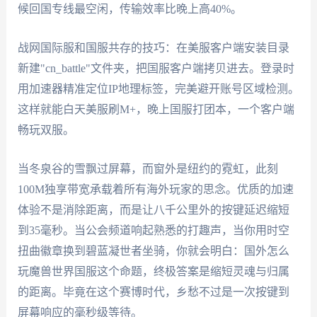
候回国专线最空闲，传输效率比晚上高40%。
战网国际服和国服共存的技巧：在美服客户端安装目录
新建"cn_battle"文件夹，把国服客户端拷贝进去。登录时
用加速器精准定位IP地理标签，完美避开账号区域检测。
这样就能白天美服刷M+，晚上国服打团本，一个客户端
畅玩双服。
当冬泉谷的雪飘过屏幕，而窗外是纽约的霓虹，此刻
100M独享带宽承载着所有海外玩家的思念。优质的加速
体验不是消除距离，而是让八千公里外的按键延迟缩短
到35毫秒。当公会频道响起熟悉的打趣声，当你用时空
扭曲徽章换到碧蓝凝世者坐骑，你就会明白：国外怎么
玩魔兽世界国服这个命题，终极答案是缩短灵魂与归属
的距离。毕竟在这个赛博时代，乡愁不过是一次按键到
屏幕响应的毫秒级等待。