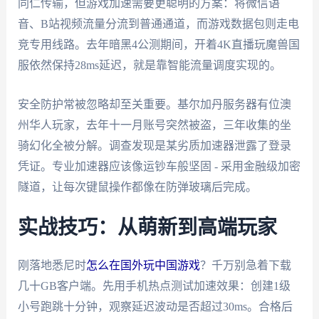
同仁传输，但游戏加速需要更聪明的方案：将微信语
音、B站视频流量分流到普通通道，而游戏数据包则走电
竞专用线路。去年暗黑4公测期间，开着4K直播玩魔兽国
服依然保持28ms延迟，就是靠智能流量调度实现的。
安全防护常被忽略却至关重要。基尔加丹服务器有位澳
州华人玩家，去年十一月账号突然被盗，三年收集的坐
骑幻化全被分解。调查发现是某劣质加速器泄露了登录
凭证。专业加速器应该像运钞车般坚固 - 采用金融级加密
隧道，让每次键鼠操作都像在防弹玻璃后完成。
实战技巧：从萌新到高端玩家
刚落地悉尼时
怎么在国外玩中国游戏
？千万别急着下载
几十GB客户端。先用手机热点测试加速效果：创建1级
小号跑跳十分钟，观察延迟波动是否超过30ms。合格后