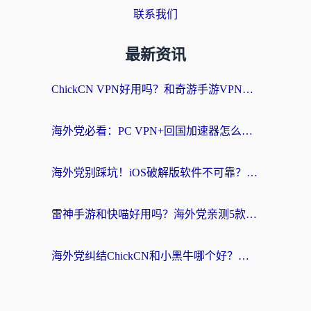
联系我们
最新资讯
ChickCN VPN好用吗？和奇游手游VPN对比哪个回国效果更好？海外党亲测实用指南
海外党必看：PC VPN+回国加速器怎么选？无缝访问国内资源全攻略
海外党别踩坑！iOS破解版软件不可靠？教你选对回国加速器无缝看国内资源
雷神手游和快喵好用吗？海外党亲测5款回国加速器，附斧牛Bling对比+微信视频号解决办法
海外党纠结ChickCN和小黑牛哪个好？一篇帮你选对回国加速器的实用指南