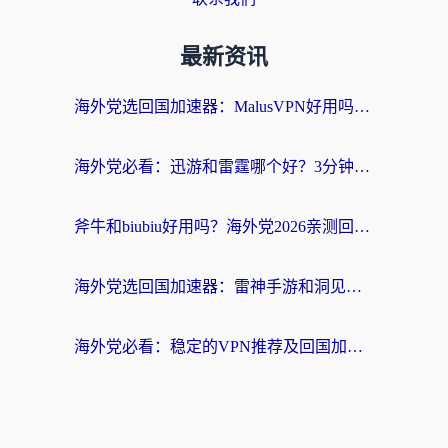
最新资讯
海外党选回国加速器：MalusVPN好用吗？和快帆VPN哪个好？附真实对比与避坑指南
海外党必看：迅游和雷霆哪个好？3分钟教你选对回国加速器，无缝刷国内剧玩手游
斧牛和biubiu好用吗？海外党2026亲测回国加速器指南，附番茄加速器深度体验
海外党选回国加速器：雷神手游和洞见哪个好？附iPhone免费VPN推荐及ChickCNUfunR实测
海外党必看：稳定的VPN推荐及回国加速器选择全攻略——告别地域限制，轻松刷国内资源