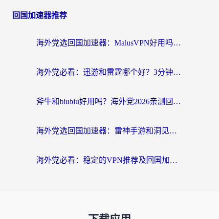
回国加速器推荐
海外党选回国加速器：MalusVPN好用吗？和快帆VPN哪个好？附真实对比与避坑指南
海外党必看：迅游和雷霆哪个好？3分钟教你选对回国加速器，无缝刷国内剧玩手游
斧牛和biubiu好用吗？海外党2026亲测回国加速器指南，附番茄加速器深度体验
海外党选回国加速器：雷神手游和洞见哪个好？附iPhone免费VPN推荐及ChickCNUfunR实测
海外党必看：稳定的VPN推荐及回国加速器选择全攻略——告别地域限制，轻松刷国内资源