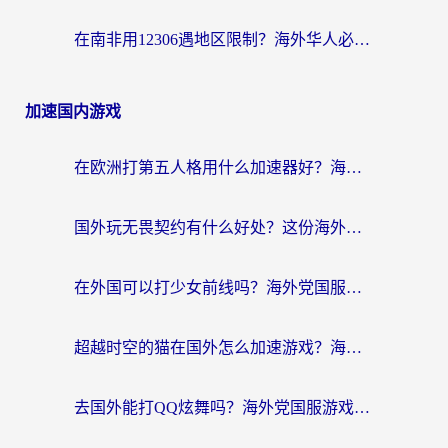
在南非用12306遇地区限制？海外华人必看的回国加速全攻略（附B站芒果TV解锁技巧）
加速国内游戏
在欧洲打第五人格用什么加速器好？海外党亲测有效的国服游戏加速方案
国外玩无畏契约有什么好处？这份海外国服游戏加速指南帮你解决90%的卡顿问题
在外国可以打少女前线吗？海外党国服游戏畅玩终极指南（附避坑技巧）
超越时空的猫在国外怎么加速游戏？海外玩家国服畅玩终极指南
去国外能打QQ炫舞吗？海外党国服游戏不卡顿的终极指南