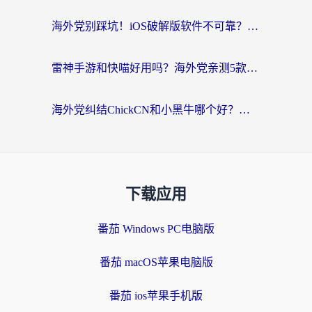
海外党别踩坑！iOS破解版软件不可靠？教你选对回国加速器无缝看国内资源
雷神手游和快喵好用吗？海外党亲测5款回国加速器，附斧牛Bling对比+微信视频号解决办法
海外党纠结ChickCN和小黑牛哪个好？一篇帮你选对回国加速器的实用指南
下载应用
番茄 Windows PC电脑版
番茄 macOS苹果电脑版
番茄 ios苹果手机版