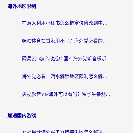
海外地区限制
在意大利用小红书怎么把定位修改到中国国内？3个实用技巧+1个靠谱工具帮你搞定
咪咕体育在香港用不了？海外党必看的回国加速器选择指南（附3个真实场景解决方案）
网易云ip怎么改成中国？海外党听音乐听书的无痛解决方案
海外党必看：汽水解锁地区限制怎么解除？3招解决国内影音&生活服务难题
央视影音VIP海外可以看吗？留学生亲测有效的回国加速器选择指南
加速国内游戏
女神星球海外服务器链接失败怎么解决？海外党国服游戏加速避坑指南