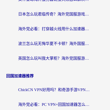
日本怎么玩君临传奇？海外党国服游戏加速避坑指南（附菲律宾欧洲玩家实测）
海外党必看：打穿越火线用什么加速器？解决延迟卡顿，还能玩奇妙拼图世界和第五人格
波兰怎么玩无悔华夏不卡顿？海外国服游戏加速器终极指南（附征途2萤火突击解决方案）
英国怎么玩叫我大掌柜？海外党国服游戏加速避坑指南（附实测推荐）
回国加速器推荐
ChickCN VPN好用吗？和奇游手游VPN对比哪个回国效果更好？海外党亲测实用指南
海外党必看：PC VPN+回国加速器怎么选？无缝访问国内资源全攻略