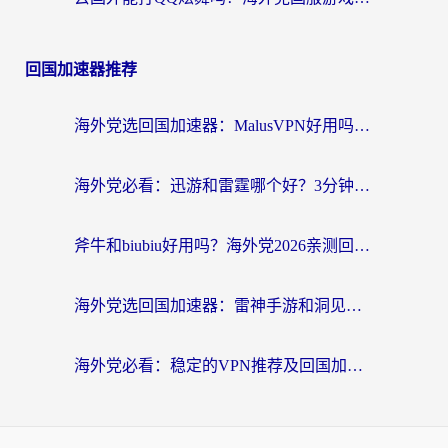
回国加速器推荐
海外党选回国加速器：MalusVPN好用吗？和快帆VPN哪个好？附真实对比与避坑指南
海外党必看：迅游和雷霆哪个好？3分钟教你选对回国加速器，无缝刷国内剧玩手游
斧牛和biubiu好用吗？海外党2026亲测回国加速器指南，附番茄加速器深度体验
海外党选回国加速器：雷神手游和洞见哪个好？附iPhone免费VPN推荐及ChickCNUfunR实测
海外党必看：稳定的VPN推荐及回国加速器选择全攻略——告别地域限制，轻松刷国内资源