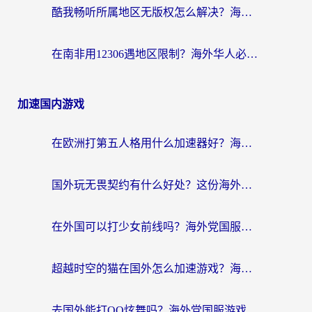
酷我畅听所属地区无版权怎么解决？海外党必看的回国加速全攻略
在南非用12306遇地区限制？海外华人必看的回国加速全攻略（附B站芒果TV解锁技巧）
加速国内游戏
在欧洲打第五人格用什么加速器好？海外党亲测有效的国服游戏加速方案
国外玩无畏契约有什么好处？这份海外国服游戏加速指南帮你解决90%的卡顿问题
在外国可以打少女前线吗？海外党国服游戏畅玩终极指南（附避坑技巧）
超越时空的猫在国外怎么加速游戏？海外玩家国服畅玩终极指南
去国外能打QQ炫舞吗？海外党国服游戏不卡顿的终极指南