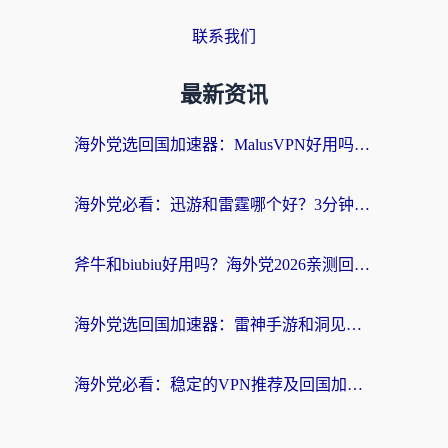
联系我们
最新资讯
海外党选回国加速器：MalusVPN好用吗？和快帆VPN哪个好？附真实对比与避坑指南
海外党必看：迅游和雷霆哪个好？3分钟教你选对回国加速器，无缝刷国内剧玩手游
斧牛和biubiu好用吗？海外党2026亲测回国加速器指南，附番茄加速器深度体验
海外党选回国加速器：雷神手游和洞见哪个好？附iPhone免费VPN推荐及ChickCNUfunR实测
海外党必看：稳定的VPN推荐及回国加速器选择全攻略——告别地域限制，轻松刷国内资源