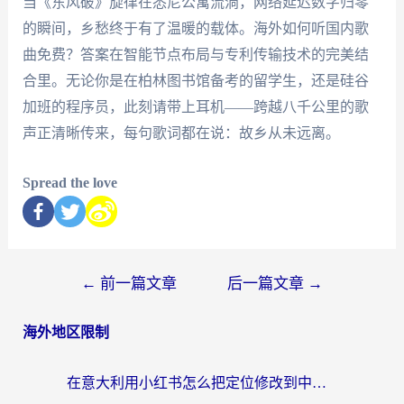
当《东风破》旋律在悉尼公寓流淌，网络延迟数字归零
的瞬间，乡愁终于有了温暖的载体。海外如何听国内歌
曲免费？答案在智能节点布局与专利传输技术的完美结
合里。无论你是在柏林图书馆备考的留学生，还是硅谷
加班的程序员，此刻请带上耳机——跨越八千公里的歌
声正清晰传来，每句歌词都在说：故乡从未远离。
Spread the love
←
前一篇文章
后一篇文章
→
海外地区限制
在意大利用小红书怎么把定位修改到中国国内？3个实用技巧+1个靠谱工具帮你搞定