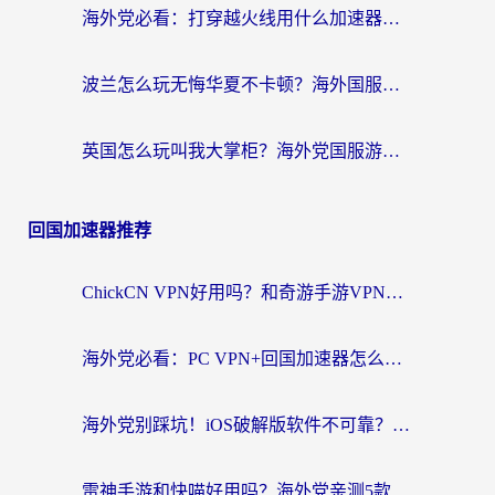
海外党必看：打穿越火线用什么加速器？解决延迟卡顿，还能玩奇妙拼图世界和第五人格
波兰怎么玩无悔华夏不卡顿？海外国服游戏加速器终极指南（附征途2萤火突击解决方案）
英国怎么玩叫我大掌柜？海外党国服游戏加速避坑指南（附实测推荐）
回国加速器推荐
ChickCN VPN好用吗？和奇游手游VPN对比哪个回国效果更好？海外党亲测实用指南
海外党必看：PC VPN+回国加速器怎么选？无缝访问国内资源全攻略
海外党别踩坑！iOS破解版软件不可靠？教你选对回国加速器无缝看国内资源
雷神手游和快喵好用吗？海外党亲测5款回国加速器，附斧牛Bling对比+微信视频号解决办法