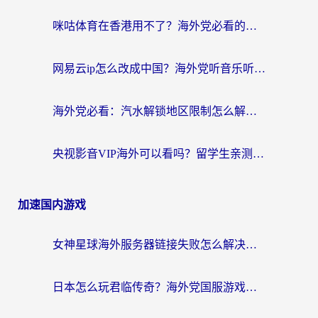
咪咕体育在香港用不了？海外党必看的回国加速器选择指南（附3个真实场景解决方案）
网易云ip怎么改成中国？海外党听音乐听书的无痛解决方案
海外党必看：汽水解锁地区限制怎么解除？3招解决国内影音&生活服务难题
央视影音VIP海外可以看吗？留学生亲测有效的回国加速器选择指南
加速国内游戏
女神星球海外服务器链接失败怎么解决？海外党国服游戏加速避坑指南
日本怎么玩君临传奇？海外党国服游戏加速避坑指南（附菲律宾欧洲玩家实测）