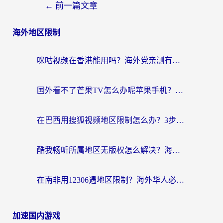
←
前一篇文章
海外地区限制
咪咕视频在香港能用吗？海外党亲测有效的回国加速方案来了
国外看不了芒果TV怎么办呢苹果手机？海外党追剧游戏的全能解决方案
在巴西用搜狐视频地区限制怎么办？3步解决海外看国内剧的烦恼
酷我畅听所属地区无版权怎么解决？海外党必看的回国加速全攻略
在南非用12306遇地区限制？海外华人必看的回国加速全攻略（附B站芒果TV解锁技巧）
加速国内游戏