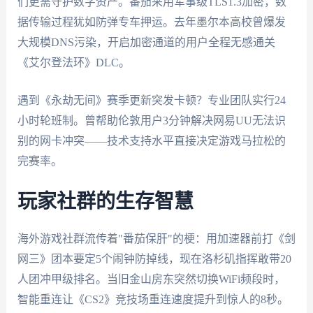
们更需守护数字资产。番茄采用军事级TLS1.3加密，数
据传输过程犹如防弹专车押运。去年墨尔本高校曾爆发
大规模DNS污染，开启加密通道的用户全程无感通关
《艾尔登法环》DLC。
遇到《永劫无间》赛季更新突发卡顿？专业团队实行24
小时轮班制。曾帮助伦敦用户3分钟解决网易UU无法识
别的网卡冲突——技术支持水平直接决定游戏马拉松的
完赛率。
玩家社群的生存智慧
海外游戏社群流传着"番茄保肝"的梗：用加速器前打《剑
网三》团本要定5个闹钟防掉线，现在洛杉矶指挥敢带20
人团冲甲级排名。当旧金山房东突然切换WiFi频段时，
智能重连让《CS2》竞技场重连速度提升到惊人的8秒。