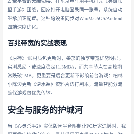
2.
全平台的无缝切换
：在东京电车用手机打完《英雄联
盟手游》团战，回家打开电脑登录同一账号，系统自动
继承加速配置。这种跨设备同步对Win/Mac/iOS/Android
四端深度优化。
百兆带宽的实战表现
《原神》4K材质包更新时，番茄的独享带宽优势明显。
实测悉尼下载速度稳定11.3MB/s，而共享节点在高峰期
常跌破1MB。更重要是后台更新不影响前台游戏：柏林
小陈边更新《逆水寒》资料片边打副本，流量智能分流
确保游戏包优先传输。
安全与服务的护城河
当《心灵杀手2》实体版因平台限制让PC玩家遗憾时，我