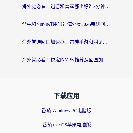
海外党必看：迅游和雷霆哪个好？3分钟教你选对回国加速器，无缝刷国内剧玩手游
斧牛和biubiu好用吗？海外党2026亲测回国加速器指南，附番茄加速器深度体验
海外党选回国加速器：雷神手游和洞见哪个好？附iPhone免费VPN推荐及ChickCNUfunR实测
海外党必看：稳定的VPN推荐及回国加速器选择全攻略——告别地域限制，轻松刷国内资源
下载应用
番茄 Windows PC电脑版
番茄 macOS苹果电脑版