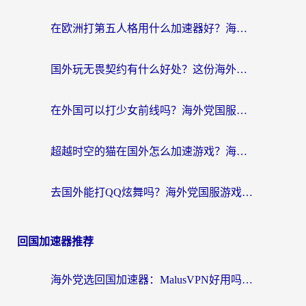
在欧洲打第五人格用什么加速器好？海外党亲测有效的国服游戏加速方案
国外玩无畏契约有什么好处？这份海外国服游戏加速指南帮你解决90%的卡顿问题
在外国可以打少女前线吗？海外党国服游戏畅玩终极指南（附避坑技巧）
超越时空的猫在国外怎么加速游戏？海外玩家国服畅玩终极指南
去国外能打QQ炫舞吗？海外党国服游戏不卡顿的终极指南
回国加速器推荐
海外党选回国加速器：MalusVPN好用吗？和快帆VPN哪个好？附真实对比与避坑指南