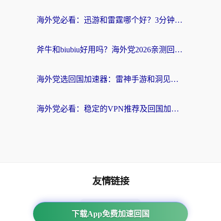
海外党必看：迅游和雷霆哪个好？3分钟教你选对回国加速器，无缝刷国内剧玩手游
斧牛和biubiu好用吗？海外党2026亲测回国加速器指南，附番茄加速器深度体验
海外党选回国加速器：雷神手游和洞见哪个好？附iPhone免费VPN推荐及ChickCNUfunR实测
海外党必看：稳定的VPN推荐及回国加速器选择全攻略——告别地域限制，轻松刷国内资源
友情链接
海外回国加速器
下载App免费加速回国