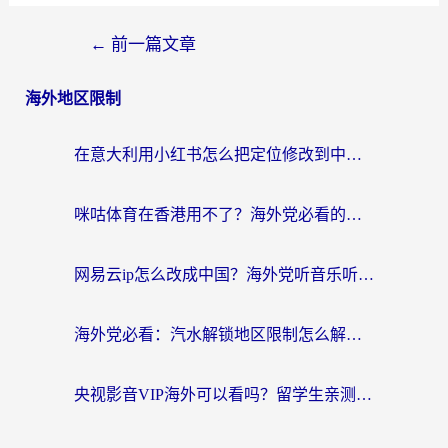
←
前一篇文章
海外地区限制
在意大利用小红书怎么把定位修改到中国国内？3个实用技巧+1个靠谱工具帮你搞定
咪咕体育在香港用不了？海外党必看的回国加速器选择指南（附3个真实场景解决方案）
网易云ip怎么改成中国？海外党听音乐听书的无痛解决方案
海外党必看：汽水解锁地区限制怎么解除？3招解决国内影音&生活服务难题
央视影音VIP海外可以看吗？留学生亲测有效的回国加速器选择指南