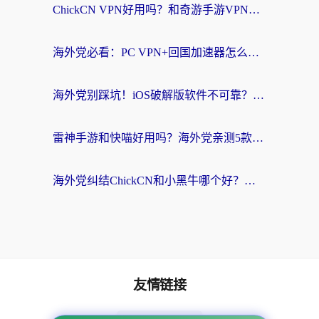
ChickCN VPN好用吗？和奇游手游VPN对比哪个回国效果更好？海外党亲测实用指南
海外党必看：PC VPN+回国加速器怎么选？无缝访问国内资源全攻略
海外党别踩坑！iOS破解版软件不可靠？教你选对回国加速器无缝看国内资源
雷神手游和快喵好用吗？海外党亲测5款回国加速器，附斧牛Bling对比+微信视频号解决办法
海外党纠结ChickCN和小黑牛哪个好？一篇帮你选对回国加速器的实用指南
友情链接