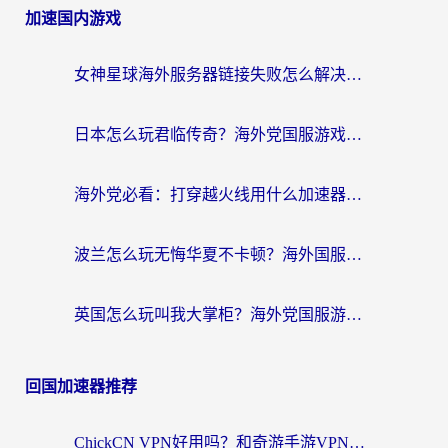
加速国内游戏
女神星球海外服务器链接失败怎么解决？海外党国服游戏加速避坑指南
日本怎么玩君临传奇？海外党国服游戏加速避坑指南（附菲律宾欧洲玩家实测）
海外党必看：打穿越火线用什么加速器？解决延迟卡顿，还能玩奇妙拼图世界和第五人格
波兰怎么玩无悔华夏不卡顿？海外国服游戏加速器终极指南（附征途2萤火突击解决方案）
英国怎么玩叫我大掌柜？海外党国服游戏加速避坑指南（附实测推荐）
回国加速器推荐
ChickCN VPN好用吗？和奇游手游VPN对比哪个回国效果更好？海外党亲测实用指南