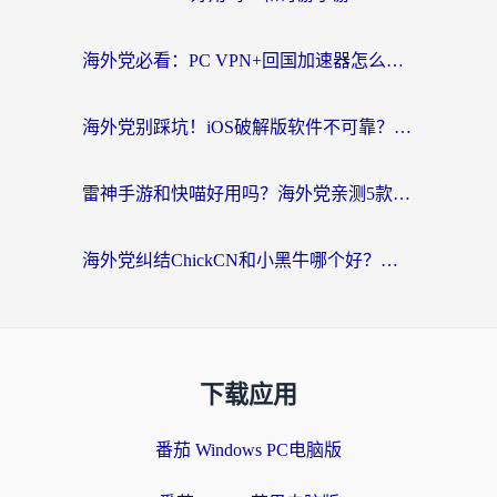
海外党必看：PC VPN+回国加速器怎么选？无缝访问国内资源全攻略
海外党别踩坑！iOS破解版软件不可靠？教你选对回国加速器无缝看国内资源
雷神手游和快喵好用吗？海外党亲测5款回国加速器，附斧牛Bling对比+微信视频号解决办法
海外党纠结ChickCN和小黑牛哪个好？一篇帮你选对回国加速器的实用指南
下载应用
番茄 Windows PC电脑版