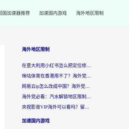
回国加速器推荐
加速国内游戏
海外地区限制
海外地区限制
在意大利用小红书怎么把定位修改到中国国内？3个实用技巧+1个靠谱工具帮你搞定
咪咕体育在香港用不了？海外党必看的回国加速器选择指南（附3个真实场景解决方案）
网易云ip怎么改成中国？海外党听音乐听书的无痛解决方案
海外党必看：汽水解锁地区限制怎么解除？3招解决国内影音&生活服务难题
央视影音VIP海外可以看吗？留学生亲测有效的回国加速器选择指南
加速国内游戏