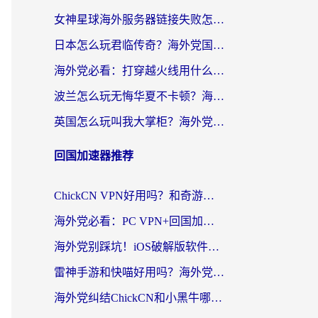
女神星球海外服务器链接失败怎么解决？海外党国服游戏加速避坑指南
日本怎么玩君临传奇？海外党国服游戏加速避坑指南（附菲律宾欧洲玩家实测）
海外党必看：打穿越火线用什么加速器？解决延迟卡顿，还能玩奇妙拼图世界和第五人格
波兰怎么玩无悔华夏不卡顿？海外国服游戏加速器终极指南（附征途2萤火突击解决方案）
英国怎么玩叫我大掌柜？海外党国服游戏加速避坑指南（附实测推荐）
回国加速器推荐
ChickCN VPN好用吗？和奇游手游VPN对比哪个回国效果更好？海外党亲测实用指南
海外党必看：PC VPN+回国加速器怎么选？无缝访问国内资源全攻略
海外党别踩坑！iOS破解版软件不可靠？教你选对回国加速器无缝看国内资源
雷神手游和快喵好用吗？海外党亲测5款回国加速器，附斧牛Bling对比+微信视频号解决办法
海外党纠结ChickCN和小黑牛哪个好？一篇帮你选对回国加速器的实用指南