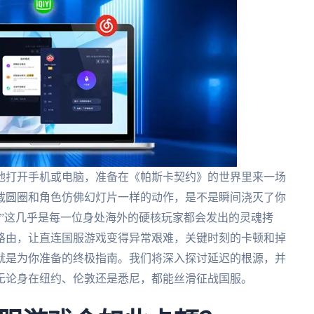
地打开手机或电脑，准备在《帕斯卡契约》的世界里来一场
载圆圈和角色仿佛幻灯片一样的动作，是不是瞬间浇灭了你
”这几乎是每一位身处海外的硬核玩家都会发出的灵魂拷
路由，让直连国服游戏变得异常艰难，关键时刻的卡顿和掉
就是为你准备的终极指南。我们将深入探讨延迟的根源，并
无论身在纽约、伦敦还是悉尼，都能丝滑征战国服。