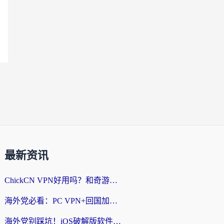
最新资讯
ChickCN VPN好用吗？和奇游手游VPN对比哪个回国效果更好？海外党亲测实用指南
海外党必看：PC VPN+回国加速器怎么选？无缝访问国内资源全攻略
海外党别踩坑！iOS破解版软件不可靠？教你选对回国加速器无缝看国内资源