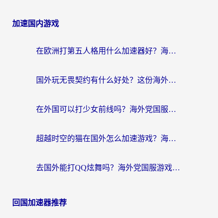
加速国内游戏
在欧洲打第五人格用什么加速器好？海外党亲测有效的国服游戏加速方案
国外玩无畏契约有什么好处？这份海外国服游戏加速指南帮你解决90%的卡顿问题
在外国可以打少女前线吗？海外党国服游戏畅玩终极指南（附避坑技巧）
超越时空的猫在国外怎么加速游戏？海外玩家国服畅玩终极指南
去国外能打QQ炫舞吗？海外党国服游戏不卡顿的终极指南
回国加速器推荐