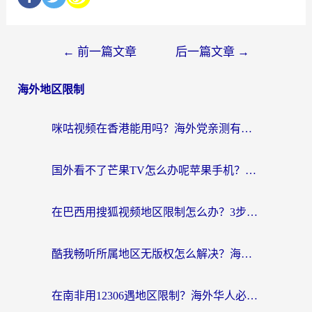
←
前一篇文章
后一篇文章
→
海外地区限制
咪咕视频在香港能用吗？海外党亲测有效的回国加速方案来了
国外看不了芒果TV怎么办呢苹果手机？海外党追剧游戏的全能解决方案
在巴西用搜狐视频地区限制怎么办？3步解决海外看国内剧的烦恼
酷我畅听所属地区无版权怎么解决？海外党必看的回国加速全攻略
在南非用12306遇地区限制？海外华人必看的回国加速全攻略（附B站芒果TV解锁技巧）