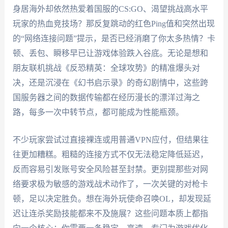
身居海外却依然热爱着国服的CS:GO、渴望挑战高水平
玩家的热血竞技场？那反复跳动的红色Ping值和突然出现
的“网络连接问题”提示，是否已经消磨了你太多热情？卡
顿、丢包、瞬移早已让游戏体验跌入谷底。无论是想和
朋友联机挑战《反恐精英：全球攻势》的精准爆头对
决，还是沉浸在《幻书启示录》的奇幻剧情中，这些跨
国服务器之间的数据传输都在经历漫长的漂洋过海之
路，每多一次中转节点，都可能成为性能瓶颈。
不少玩家尝试过直接裸连或用普通VPN应付，但结果往
往更加糟糕。粗糙的连接方式不仅无法稳定降低延迟，
反而容易引发账号安全风险甚至封禁。更别提那些对网
络要求极为敏感的游戏战术动作了，一次关键的对枪卡
顿，足以决定胜负。想在海外玩使命召唤OL，却发现延
迟让连杀奖励技能都来不及施展？这些问题本质上都指