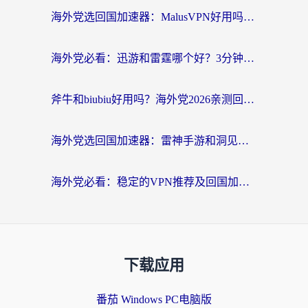
海外党选回国加速器：MalusVPN好用吗？和快帆VPN哪个好？附真实对比与避坑指南
海外党必看：迅游和雷霆哪个好？3分钟教你选对回国加速器，无缝刷国内剧玩手游
斧牛和biubiu好用吗？海外党2026亲测回国加速器指南，附番茄加速器深度体验
海外党选回国加速器：雷神手游和洞见哪个好？附iPhone免费VPN推荐及ChickCNUfunR实测
海外党必看：稳定的VPN推荐及回国加速器选择全攻略——告别地域限制，轻松刷国内资源
下载应用
番茄 Windows PC电脑版