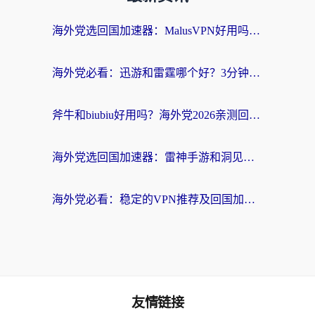
海外党选回国加速器：MalusVPN好用吗？和快帆VPN哪个好？附真实对比与避坑指南
海外党必看：迅游和雷霆哪个好？3分钟教你选对回国加速器，无缝刷国内剧玩手游
斧牛和biubiu好用吗？海外党2026亲测回国加速器指南，附番茄加速器深度体验
海外党选回国加速器：雷神手游和洞见哪个好？附iPhone免费VPN推荐及ChickCNUfunR实测
海外党必看：稳定的VPN推荐及回国加速器选择全攻略——告别地域限制，轻松刷国内资源
友情链接