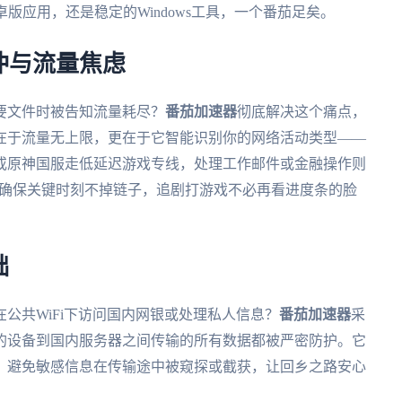
版应用，还是稳定的Windows工具，一个番茄足矣。
冲与流量焦虑
要文件时被告知流量耗尽？
番茄加速器
彻底解决这个痛点，
在于流量无上限，更在于它智能识别你的网络活动类型——
或原神国服走低延迟游戏专线，处理工作邮件或金融操作则
，确保关键时刻不掉链子，追剧打游戏不必再看进度条的脸
础
公共WiFi下访问国内网银或处理私人信息？
番茄加速器
采
的设备到国内服务器之间传输的所有数据都被严密防护。它
，避免敏感信息在传输途中被窥探或截获，让回乡之路安心