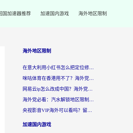
回国加速器推荐
加速国内游戏
海外地区限制
海外地区限制
在意大利用小红书怎么把定位修改到中国国内？3个实用技巧+1个靠谱工具帮你搞定
咪咕体育在香港用不了？海外党必看的回国加速器选择指南（附3个真实场景解决方案）
网易云ip怎么改成中国？海外党听音乐听书的无痛解决方案
海外党必看：汽水解锁地区限制怎么解除？3招解决国内影音&生活服务难题
央视影音VIP海外可以看吗？留学生亲测有效的回国加速器选择指南
加速国内游戏