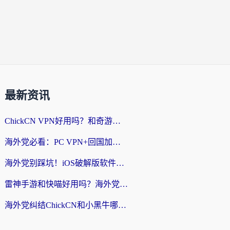
最新资讯
ChickCN VPN好用吗？和奇游手游VPN对比哪个回国效果更好？海外党亲测实用指南
海外党必看：PC VPN+回国加速器怎么选？无缝访问国内资源全攻略
海外党别踩坑！iOS破解版软件不可靠？教你选对回国加速器无缝看国内资源
雷神手游和快喵好用吗？海外党亲测5款回国加速器，附斧牛Bling对比+微信视频号解决办法
海外党纠结ChickCN和小黑牛哪个好？一篇帮你选对回国加速器的实用指南