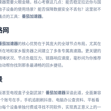
速器需要火眼金睛，核心考察这几点：能否稳定拉近你与国
电子设备的使用场景？能否保障数据安全不丢包？这里就不
痛点的工具：
番茄加速器
。
路网
番茄加速器
的核心优势在于其庞大的全球节点布局，尤其在
所在地和家乡服务器之间建立了多条专属高速路。更关键的
拥堵状况、节点负载压力、链路响应速度，毫秒间为你推荐
自动帮你找到那条最通畅的回乡捷径。
景
板甚至电视盒子全副武装？
番茄加速器
深谙此道，全面兼容
主流平台。一个账号在手，手机追剧刷抖音、电脑办公查资料、平板看
为每个设备单独付费或寻找不同软件，实现真正意义上的一