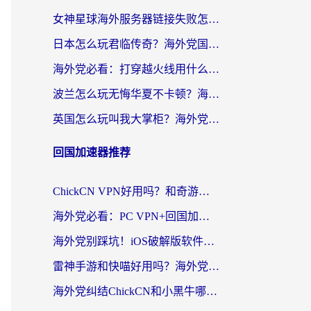
女神星球海外服务器链接失败怎么解决？海外党国服游戏加速避坑指南
日本怎么玩君临传奇？海外党国服游戏加速避坑指南（附菲律宾欧洲玩家实测）
海外党必看：打穿越火线用什么加速器？解决延迟卡顿，还能玩奇妙拼图世界和第五人格
波兰怎么玩无悔华夏不卡顿？海外国服游戏加速器终极指南（附征途2萤火突击解决方案）
英国怎么玩叫我大掌柜？海外党国服游戏加速避坑指南（附实测推荐）
回国加速器推荐
ChickCN VPN好用吗？和奇游手游VPN对比哪个回国效果更好？海外党亲测实用指南
海外党必看：PC VPN+回国加速器怎么选？无缝访问国内资源全攻略
海外党别踩坑！iOS破解版软件不可靠？教你选对回国加速器无缝看国内资源
雷神手游和快喵好用吗？海外党亲测5款回国加速器，附斧牛Bling对比+微信视频号解决办法
海外党纠结ChickCN和小黑牛哪个好？一篇帮你选对回国加速器的实用指南