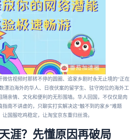
开微信视频时那转不停的圆圈、追家乡剧时永无止境的“正在
无数漂泊海外的华人、日夜伏案的留学生、驻守岗位的海外工
阻隔亲情、文化和便利的无形围墙。华人回国，不仅仅是肉
指南不讲虚的，只聊实打实解决这“触不到的家乡”难题
，让国服吃鸡稳定，让淘宝京东重归丝滑。
天涯？先懂原因再破局