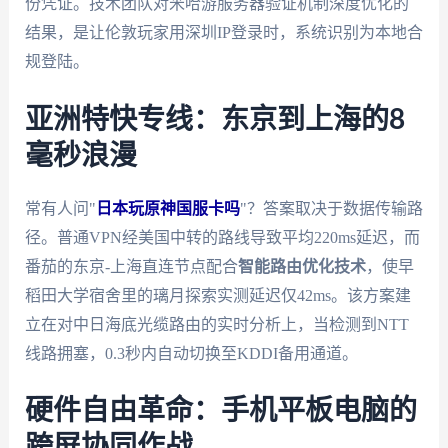
份凭证。技术团队对米哈游服务器验证机制深度优化的
结果，是让伦敦玩家用深圳IP登录时，系统识别为本地合
规登陆。
亚洲特快专线：东京到上海的8
毫秒浪漫
常有人问"
日本玩原神国服卡吗
"？答案取决于数据传输路
径。普通VPN经美国中转的路线导致平均220ms延迟，而
番茄的东京-上海直连节点配合
智能路由优化技术
，使早
稻田大学宿舍里的璃月探索实测延迟仅42ms。该方案建
立在对中日海底光缆路由的实时分析上，当检测到NTT
线路拥塞，0.3秒内自动切换至KDDI备用通道。
硬件自由革命：手机平板电脑的
跨屏协同作战