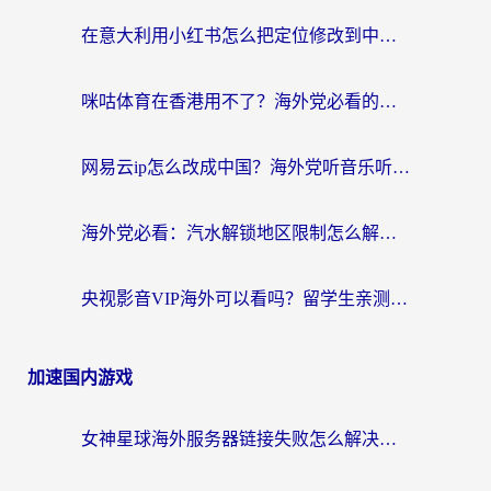
在意大利用小红书怎么把定位修改到中国国内？3个实用技巧+1个靠谱工具帮你搞定
咪咕体育在香港用不了？海外党必看的回国加速器选择指南（附3个真实场景解决方案）
网易云ip怎么改成中国？海外党听音乐听书的无痛解决方案
海外党必看：汽水解锁地区限制怎么解除？3招解决国内影音&生活服务难题
央视影音VIP海外可以看吗？留学生亲测有效的回国加速器选择指南
加速国内游戏
女神星球海外服务器链接失败怎么解决？海外党国服游戏加速避坑指南