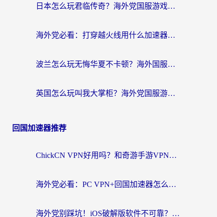
日本怎么玩君临传奇？海外党国服游戏加速避坑指南（附菲律宾欧洲玩家实测）
海外党必看：打穿越火线用什么加速器？解决延迟卡顿，还能玩奇妙拼图世界和第五人格
波兰怎么玩无悔华夏不卡顿？海外国服游戏加速器终极指南（附征途2萤火突击解决方案）
英国怎么玩叫我大掌柜？海外党国服游戏加速避坑指南（附实测推荐）
回国加速器推荐
ChickCN VPN好用吗？和奇游手游VPN对比哪个回国效果更好？海外党亲测实用指南
海外党必看：PC VPN+回国加速器怎么选？无缝访问国内资源全攻略
海外党别踩坑！iOS破解版软件不可靠？教你选对回国加速器无缝看国内资源