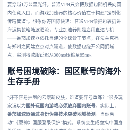
要穿越1万公里光纤。普通VPN只会把数据包随机丢向国
内任意入口，而游戏加速器的核心价值在于构建"定制化
传输管道"。想象你寄国际快递：普通VPN像把包裹扔进
海运集装箱随波逐流，专业加速器则是启用直达专机
——番茄加速器依托自建的全球骨干节点，在法兰克福
与郑州之间建立点对点隧道，使数据包绕开公网拥堵
点，实测将欧服延迟从380ms压缩至85ms。
账号困境破除：国区账号的海外
生存手册
"好不容易抽到的云缨新皮肤，难道要弃号重练？"很多玩
家误以为
国外玩国内游戏必须放弃国内账号
。实际上，
番茄加速器通过身份伪装技术突破地域检测
。当你启
动"《原神》国服登录保护"模式，系统会生成虚拟中国身