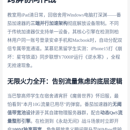
教室用iPad清日常，回宿舍用Windows电脑打深渊——番
茄加速器的
三端并行加速架构
彻底解放设备限制。不同
于传统加速器仅支持单一设备，其核心引擎在检测到柏
林用户同一账号登录安卓手机和Macbook时，自动分配双
倍专属带宽通道。某慕尼黑留学生实测：iPhone15打《崩
坏：星穹铁道》同步联想Y7000P运行《逆水寒》，全程
无抢速现象。
无限火力全开：告别流量焦虑的底层逻辑
当巴黎高师学生在宿舍通宵肝《魔兽世界》怀旧服，最
怕看到"本月10G流量已用尽"的弹窗。番茄加速器的
无阈
值带宽池设计
源于其自建物理服务器群，配合
动态QoS流
量整形引擎
。在检测到《永劫无间》战斗场景时立即开
启
100M独享带宽
，角色释放奥义瞬间飙升至90Mbps传输