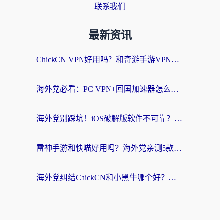
联系我们
最新资讯
ChickCN VPN好用吗？和奇游手游VPN对比哪个回国效果更好？海外党亲测实用指南
海外党必看：PC VPN+回国加速器怎么选？无缝访问国内资源全攻略
海外党别踩坑！iOS破解版软件不可靠？教你选对回国加速器无缝看国内资源
雷神手游和快喵好用吗？海外党亲测5款回国加速器，附斧牛Bling对比+微信视频号解决办法
海外党纠结ChickCN和小黑牛哪个好？一篇帮你选对回国加速器的实用指南