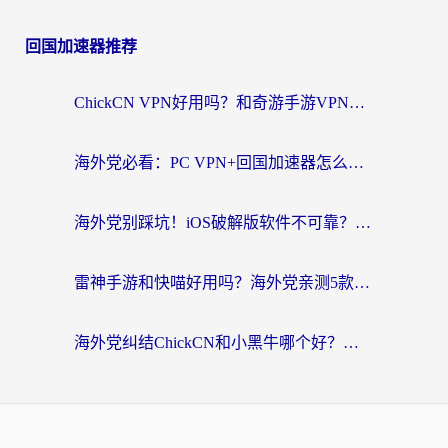
回国加速器推荐
ChickCN VPN好用吗？和奇游手游VPN对比哪个回国效果更好？海外党亲测实用指南
海外党必看：PC VPN+回国加速器怎么选？无缝访问国内资源全攻略
海外党别踩坑！iOS破解版软件不可靠？教你选对回国加速器无缝看国内资源
雷神手游和快喵好用吗？海外党亲测5款回国加速器，附斧牛Bling对比+微信视频号解决办法
海外党纠结ChickCN和小黑牛哪个好？一篇帮你选对回国加速器的实用指南