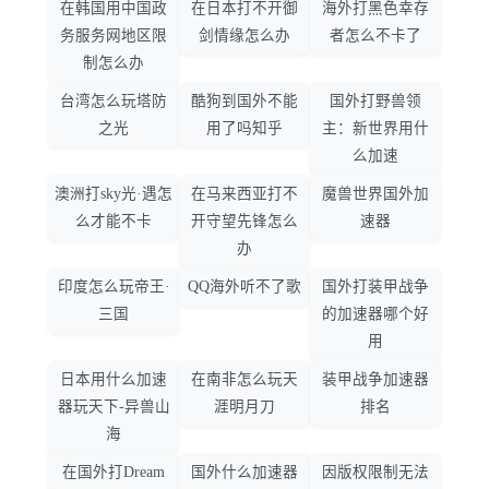
在韩国用中国政
在日本打不开御
海外打黑色幸存
务服务网地区限
剑情缘怎么办
者怎么不卡了
制怎么办
台湾怎么玩塔防
酷狗到国外不能
国外打野兽领
之光
用了吗知乎
主：新世界用什
么加速
澳洲打sky光·遇怎
在马来西亚打不
魔兽世界国外加
么才能不卡
开守望先锋怎么
速器
办
印度怎么玩帝王·
QQ海外听不了歌
国外打装甲战争
三国
的加速器哪个好
用
日本用什么加速
在南非怎么玩天
装甲战争加速器
器玩天下-异兽山
涯明月刀
排名
海
在国外打Dream
国外什么加速器
因版权限制无法