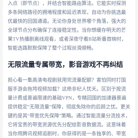
入点（即节点），并结合智能路由算法。它能实时探测
多条网络路径的拥堵程度和延迟表现，自动为你挑选最
优最快的回国通道。无论你身处世界哪个角落，强大的
全球节点分布确保了连接稳定性。当你想缓存明天的芒
果TV热播剧离线观看，或者深夜守着B站新番首映时，
智能选路默默保障了整个过程丝滑顺畅。
无限流量专属带宽，影音游戏不再纠结
担心看一集高清电视剧就用完流量配额？害怕同时打国
服手游会拖垮视频加载？这绝非杞人忧天。区别于按流
量计费或普遍限速的基础VPN，专精回国的加速器普遍
提供稳定“无限流量”保障，彻底免除你的后顾之忧。更关
键的是其“带宽优先保障”策略。通过智能流量分流技术，
它将宝贵的带宽资源优先分配给影音数据流。这意味着
当你用腾讯视频追剧时，你获得的是一条独享的、带宽