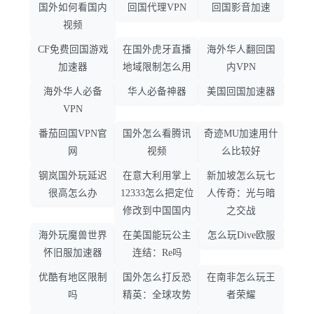
国外如何看国内
回国代理VPN
回国影音加速
视频
CF免费回国游戏
在国外虎牙直播
海外华人翻回国
加速器
地域限制怎么用
内VPN
海外华人必备
华人必备神器
美国回国加速器
VPN
番茄回国VPN官
国外怎么看腾讯
奇迹MU加速用什
网
视频
么比较好
钢岚国外玩延迟
在意大利用掌上
新加坡怎么玩七
很高怎么办
12333怎么把定位
人传奇：光与暗
修改到中国国内
之交战
海外玩魔兽世界
在美国能玩公主
怎么玩Dive欧服
怀旧服加速器
连结：Re吗
优酷有地区限制
国外怎么打反恐
在南非怎么玩王
吗
精英：全球攻势
者荣耀