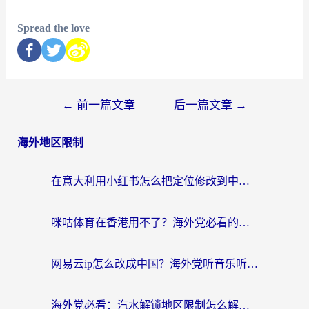
Spread the love
←
前一篇文章
后一篇文章
→
海外地区限制
在意大利用小红书怎么把定位修改到中国国内？3个实用技巧+1个靠谱工具帮你搞定
咪咕体育在香港用不了？海外党必看的回国加速器选择指南（附3个真实场景解决方案）
网易云ip怎么改成中国？海外党听音乐听书的无痛解决方案
海外党必看：汽水解锁地区限制怎么解除？3招解决国内影音&生活服务难题