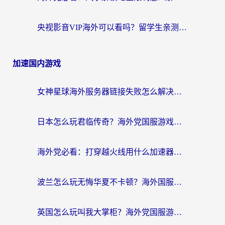
央视影音VIP海外可以看吗？留学生亲测有效的回国加速器选择指南
加速国内游戏
女神星球海外服务器链接失败怎么解决？海外党国服游戏加速避坑指南
日本怎么玩君临传奇？海外党国服游戏加速避坑指南（附菲律宾欧洲玩家实测）
海外党必看：打穿越火线用什么加速器？解决延迟卡顿，还能玩奇妙拼图世界和第五人格
波兰怎么玩无悔华夏不卡顿？海外国服游戏加速器终极指南（附征途2萤火突击解决方案）
英国怎么玩叫我大掌柜？海外党国服游戏加速避坑指南（附实测推荐）