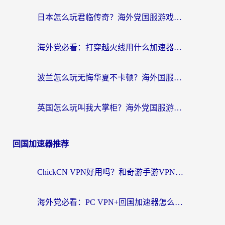
日本怎么玩君临传奇？海外党国服游戏加速避坑指南（附菲律宾欧洲玩家实测）
海外党必看：打穿越火线用什么加速器？解决延迟卡顿，还能玩奇妙拼图世界和第五人格
波兰怎么玩无悔华夏不卡顿？海外国服游戏加速器终极指南（附征途2萤火突击解决方案）
英国怎么玩叫我大掌柜？海外党国服游戏加速避坑指南（附实测推荐）
回国加速器推荐
ChickCN VPN好用吗？和奇游手游VPN对比哪个回国效果更好？海外党亲测实用指南
海外党必看：PC VPN+回国加速器怎么选？无缝访问国内资源全攻略