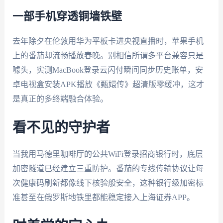
一部手机穿透铜墙铁壁
去年除夕在伦敦用华为平板卡进央视直播时，苹果手机
上的番茄却流畅播放春晚。别相信所谓多平台兼容只是
噱头，实测MacBook登录云闪付瞬间同步历史账单，安
卓电视盒安装APK播放《甄嬛传》超清版零缓冲，这才
是真正的多终端融合体验。
看不见的守护者
当我用马德里咖啡厅的公共WiFi登录招商银行时，底层
加密隧道已经建立三重防护。番茄的专线传输协议让每
次健康码刷新都像线下核验般安全，这种银行级加密标
准甚至在俄罗斯地铁里都能稳定接入上海证券APP。