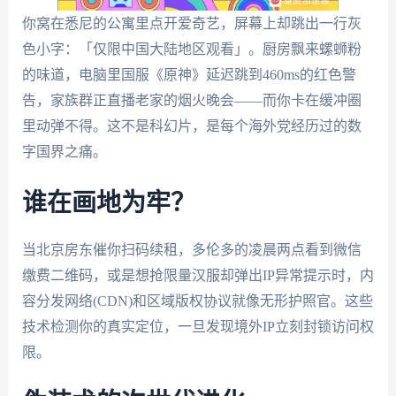
你窝在悉尼的公寓里点开爱奇艺，屏幕上却跳出一行灰
色小字：「仅限中国大陆地区观看」。厨房飘来螺蛳粉
的味道，电脑里国服《原神》延迟跳到460ms的红色警
告，家族群正直播老家的烟火晚会——而你卡在缓冲圈
里动弹不得。这不是科幻片，是每个海外党经历过的数
字国界之痛。
谁在画地为牢？
当北京房东催你扫码续租，多伦多的凌晨两点看到微信
缴费二维码，或是想抢限量汉服却弹出IP异常提示时，内
容分发网络(CDN)和区域版权协议就像无形护照官。这些
技术检测你的真实定位，一旦发现境外IP立刻封锁访问权
限。