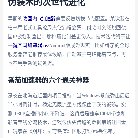
伪装术的次世代进化
早期的
改国内ip加速器
需要反复切换节点配置。某次我在
柏林用老式工具抢周杰伦演唱会票，付款时突然跳回德
国IP被强制登出，那种痛比时差更伤人。技术迭代终于让
一键回国加速器ios
/Android版成为现实：比如番茄的全球
服务器智能推荐最优线路，自动避开高峰拥堵节点，再
也不用手动测试延迟。
番茄加速器的六个通关神器
深夜在北海道赶国内项目投标？当Windows系统弹出最后
半小时倒计时，稳定无限流量专线保住了我的饭碗。实
测1080P直播四小时不降速，这背后是独享100M带宽和
影音专线分流技术，游戏包优先传输的数据策略让旧金
山玩家在《崩坏：星穹铁道》国服打到0%丢包率。