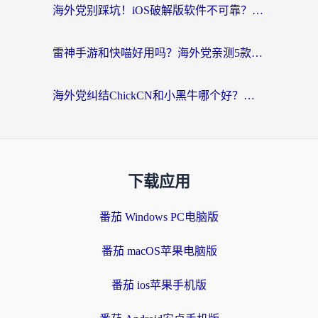
海外党别踩坑！iOS破解版软件不可靠？教你选对回国加速器无缝看国内资源
雷神手游和快喵好用吗？海外党亲测5款回国加速器，附斧牛Bling对比+微信视频号解决办法
海外党纠结ChickCN和小黑牛哪个好？一篇帮你选对回国加速器的实用指南
下载应用
番茄 Windows PC电脑版
番茄 macOS苹果电脑版
番茄 ios苹果手机版