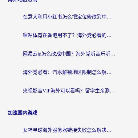
在意大利用小红书怎么把定位修改到中国国内？3个实用技巧+1个靠谱工具帮你搞定
咪咕体育在香港用不了？海外党必看的回国加速器选择指南（附3个真实场景解决方案）
网易云ip怎么改成中国？海外党听音乐听书的无痛解决方案
海外党必看：汽水解锁地区限制怎么解除？3招解决国内影音&生活服务难题
央视影音VIP海外可以看吗？留学生亲测有效的回国加速器选择指南
加速国内游戏
女神星球海外服务器链接失败怎么解决？海外党国服游戏加速避坑指南