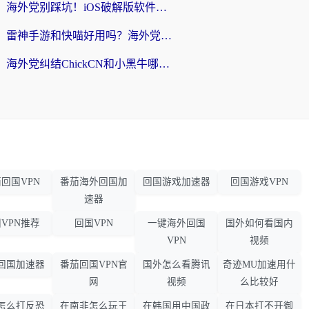
海外党别踩坑！iOS破解版软件不可靠？教你选对回国加速器无缝看国内资源
雷神手游和快喵好用吗？海外党亲测5款回国加速器，附斧牛Bling对比+微信视频号解决办法
海外党纠结ChickCN和小黑牛哪个好？一篇帮你选对回国加速器的实用指南
回国VPN
番茄海外回国加
回国游戏加速器
回国游戏VPN
速器
VPN推荐
回国VPN
一键海外回国
国外如何看国内
VPN
视频
回国加速器
番茄回国VPN官
国外怎么看腾讯
奇迹MU加速用什
网
视频
么比较好
怎么打反恐
在南非怎么玩王
在韩国用中国政
在日本打不开御