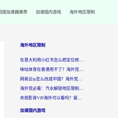
回国加速器推荐
加速国内游戏
海外地区限制
海外地区限制
在意大利用小红书怎么把定位修改到中国国内？3个实用技巧+1个靠谱工具帮你搞定
咪咕体育在香港用不了？海外党必看的回国加速器选择指南（附3个真实场景解决方案）
网易云ip怎么改成中国？海外党听音乐听书的无痛解决方案
海外党必看：汽水解锁地区限制怎么解除？3招解决国内影音&生活服务难题
央视影音VIP海外可以看吗？留学生亲测有效的回国加速器选择指南
加速国内游戏