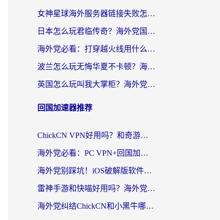
女神星球海外服务器链接失败怎么解决？海外党国服游戏加速避坑指南
日本怎么玩君临传奇？海外党国服游戏加速避坑指南（附菲律宾欧洲玩家实测）
海外党必看：打穿越火线用什么加速器？解决延迟卡顿，还能玩奇妙拼图世界和第五人格
波兰怎么玩无悔华夏不卡顿？海外国服游戏加速器终极指南（附征途2萤火突击解决方案）
英国怎么玩叫我大掌柜？海外党国服游戏加速避坑指南（附实测推荐）
回国加速器推荐
ChickCN VPN好用吗？和奇游手游VPN对比哪个回国效果更好？海外党亲测实用指南
海外党必看：PC VPN+回国加速器怎么选？无缝访问国内资源全攻略
海外党别踩坑！iOS破解版软件不可靠？教你选对回国加速器无缝看国内资源
雷神手游和快喵好用吗？海外党亲测5款回国加速器，附斧牛Bling对比+微信视频号解决办法
海外党纠结ChickCN和小黑牛哪个好？一篇帮你选对回国加速器的实用指南