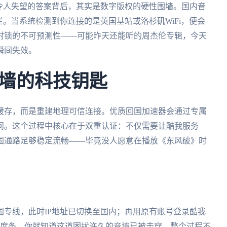
令人失望的答案背后，其实是数字版权的硬性围墙。国内音
栏。当系统检测到你连接的是英国基站或洛杉矶WiFi，便会
封锁的不可预测性——可能昨天还能听的周杰伦专辑，今天
瞬间失效。
墙的科技钥匙
缓存，而是重建地理可信连接。优质回国加速器会通过专属
问。这个过程中核心在于双重认证：不仅需要让酷我服务
条回国通路足够稳定流畅——毕竟没人愿意在播放《东风破》时
专线，此时IP地址已切换至国内；再用原有账号登录酷我
进度条，你就知道这道困扰许久的音墙已被击穿。整个过程不