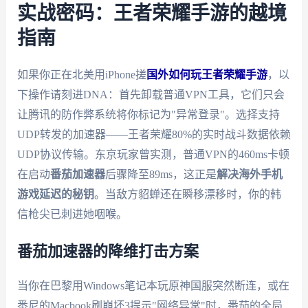
实战密码：王者荣耀手游的越境
指南
如果你正在北美用iPhone搓
国外如何玩王者荣耀手游
，以
下操作请刻进DNA：首先卸载普通VPN工具，它们只会
让腾讯的防作弊系统将你标记为"异常登录"。选择支持
UDP转发的加速器——王者荣耀80%的实时战斗数据依赖
UDP协议传输。东京玩家曾实测，普通VPN的460ms卡顿
在启动
番茄加速器
后骤降至89ms，这正是
解决海外手机
游戏延迟的秘钥
。当敌方貂蝉还在瞬移漂移时，你的韩
信枪尖已刺进她咽喉。
番茄加速器的降维打击方案
当你在巴黎用Windows笔记本玩原神国服突然断连，或在
悉尼的Macbook刷崩坏3提示"网络异常"时，番茄的全局