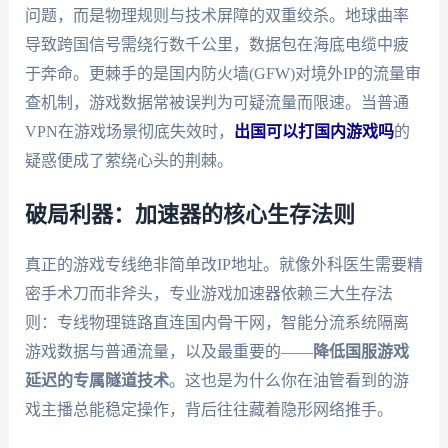
问题，而是物理规则与技术屏障的双重绞杀。地球曲率
导致跨国信号需绕行数千公里，数据包在海底电缆中疲
于奔命。更棘手的是国内防火墙(GFW)对境外IP的流量审
查机制，游戏数据常被误判为可疑流量而限速。当普通
VPN在游戏场景彻底失效时，
出国可以打国内游戏吗
的
疑惑便成了萦绕心头的荆棘。
破局利器：加速器的核心生存法则
真正的游戏专线绝非简单改IP地址。就像外科医生需要精
密手术刀而非斧头，专业游戏加速器依赖三大生存法
则：专线物理链路直连国内骨干网，智能分流系统隔离
游戏数据与普通流量，以及最重要的——
降低国服游戏
延迟的专属隧道技术
。这也是为什么你在油管看到的游
戏主播总能稳定操作，背后往往藏着隐形网络推手。