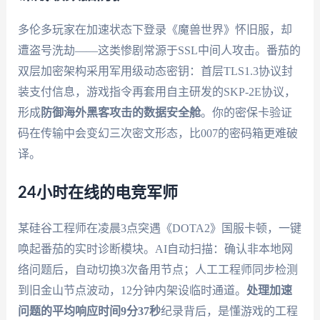
多伦多玩家在加速状态下登录《魔兽世界》怀旧服，却
遭盗号洗劫——这类惨剧常源于SSL中间人攻击。番茄的
双层加密架构采用军用级动态密钥：首层TLS1.3协议封
装支付信息，游戏指令再套用自主研发的SKP-2E协议，
形成
防御海外黑客攻击的数据安全舱
。你的密保卡验证
码在传输中会变幻三次密文形态，比007的密码箱更难破
译。
24小时在线的电竞军师
某硅谷工程师在凌晨3点突遇《DOTA2》国服卡顿，一键
唤起番茄的实时诊断模块。AI自动扫描：确认非本地网
络问题后，自动切换3次备用节点；人工工程师同步检测
到旧金山节点波动，12分钟内架设临时通道。
处理加速
问题的平均响应时间9分37秒
纪录背后，是懂游戏的工程