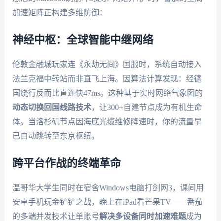
加速矩阵正构建多维防御：
神经中枢：全球智能中继网络
伦敦金融城玩家连《永劫无间》国服时，系统自动接入
法兰克福中转站而非直飞上海。因算法计算发现：经德
国绕行反而比直连快47ms。这种基于实时网络气象图的
动态切换回国线路技术
，让300+自建节点成为有机生命
体。当洛杉矶节点因海底光缆维修降速时，你的流量早
已自动跳转至东京枢纽。
跨平台作战的终端革命
温哥华大学生同时在宿舍Windows电脑打剑网3，课间用
安卓手机玩金铲铲之战，晚上在iPad看芒果TV——番茄
的多端并发技术让单账号
解决多设备同时加速难题
成为