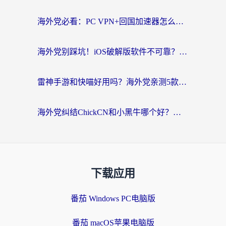
海外党必看：PC VPN+回国加速器怎么选？无缝访问国内资源全攻略
海外党别踩坑！iOS破解版软件不可靠？教你选对回国加速器无缝看国内资源
雷神手游和快喵好用吗？海外党亲测5款回国加速器，附斧牛Bling对比+微信视频号解决办法
海外党纠结ChickCN和小黑牛哪个好？一篇帮你选对回国加速器的实用指南
下载应用
番茄 Windows PC电脑版
番茄 macOS苹果电脑版