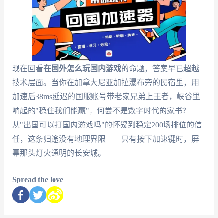
现在回看
在国外怎么玩国内游戏
的命题，答案早已超越
技术层面。当你在加拿大尼亚加拉瀑布旁的民宿里，用
加速后38ms延迟的国服账号带老家兄弟上王者，峡谷里
响起的"稳住我们能赢"，何尝不是数字时代的家书？
从"出国可以打国内游戏吗"的怀疑到稳定200场排位的信
任，这条归途没有地理界限——只有按下加速键时，屏
幕那头灯火通明的长安城。
Spread the love