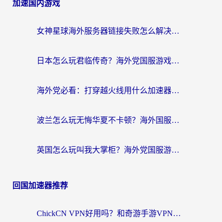
加速国内游戏
女神星球海外服务器链接失败怎么解决？海外党国服游戏加速避坑指南
日本怎么玩君临传奇？海外党国服游戏加速避坑指南（附菲律宾欧洲玩家实测）
海外党必看：打穿越火线用什么加速器？解决延迟卡顿，还能玩奇妙拼图世界和第五人格
波兰怎么玩无悔华夏不卡顿？海外国服游戏加速器终极指南（附征途2萤火突击解决方案）
英国怎么玩叫我大掌柜？海外党国服游戏加速避坑指南（附实测推荐）
回国加速器推荐
ChickCN VPN好用吗？和奇游手游VPN对比哪个回国效果更好？海外党亲测实用指南