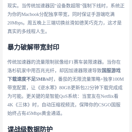
现实。当传统加速器因"设备数超限"强制下线时，系统正
为你的Macbook分配独享带宽，同时保证手游端吃满
20Mbps。周五晚上三端切换丝滑如德芙巧克力，这才是
真实的多线程人生。
暴力破解带宽封印
传统加速器的流量限制就像给F1赛车装限速器。当你在
洛杉矶家中用百兆光纤，却因加速器限速导致
国服游戏
下载速度不足5MB/s
时，番茄的无限流量策略+独享100M
带宽配置，让《逆水寒》80GB更新包22分钟下载完成成
为可能。更关键的是智能QoS系统：当室友在Netflix看
4K《三体》时，自动压缩视频流，保障你的CSGO国服
始终占有45Mbps黄金通道。
谍战级数据防护