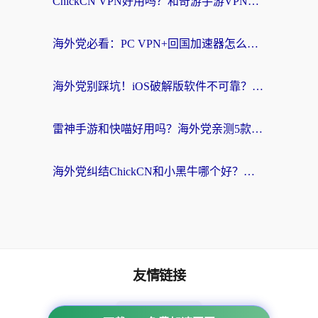
ChickCN VPN好用吗？和奇游手游VPN对比哪个回国效果更好？海外党亲测实用指南
海外党必看：PC VPN+回国加速器怎么选？无缝访问国内资源全攻略
海外党别踩坑！iOS破解版软件不可靠？教你选对回国加速器无缝看国内资源
雷神手游和快喵好用吗？海外党亲测5款回国加速器，附斧牛Bling对比+微信视频号解决办法
海外党纠结ChickCN和小黑牛哪个好？一篇帮你选对回国加速器的实用指南
友情链接
番茄加速器