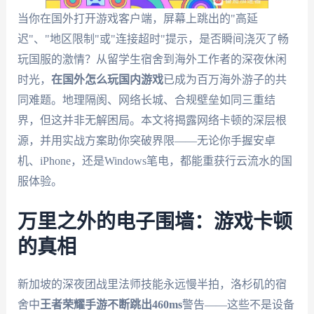
当你在国外打开游戏客户端，屏幕上跳出的"高延
迟"、"地区限制"或"连接超时"提示，是否瞬间浇灭了畅
玩国服的激情？从留学生宿舍到海外工作者的深夜休闲
时光，
在国外怎么玩国内游戏
已成为百万海外游子的共
同难题。地理隔阂、网络长城、合规壁垒如同三重结
界，但这并非无解困局。本文将揭露网络卡顿的深层根
源，并用实战方案助你突破界限——无论你手握安卓
机、iPhone，还是Windows笔电，都能重获行云流水的国
服体验。
万里之外的电子围墙：游戏卡顿
的真相
新加坡的深夜团战里法师技能永远慢半拍，洛杉矶的宿
舍中
王者荣耀手游不断跳出460ms
警告——这些不是设备