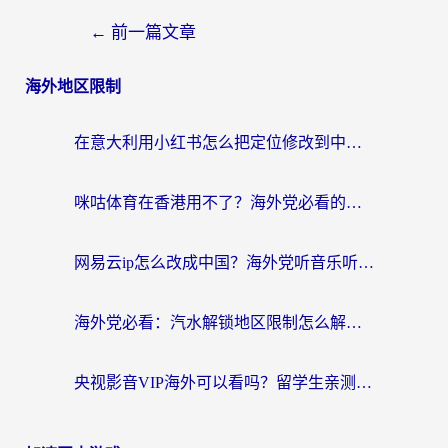
←
前一篇文章
海外地区限制
在意大利用小红书怎么把定位修改到中国国内？3个实用技巧+1个靠谱工具帮你搞定
咪咕体育在香港用不了？海外党必看的回国加速器选择指南（附3个真实场景解决方案）
网易云ip怎么改成中国？海外党听音乐听书的无痛解决方案
海外党必看：汽水解锁地区限制怎么解除？3招解决国内影音&生活服务难题
央视影音VIP海外可以看吗？留学生亲测有效的回国加速器选择指南