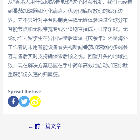
从"香港人用什么网站看电影"这个起点出发，我们已经看
到
番茄加速器
如何化痛点为优势彻底解放你的娱乐边
界。它不只针对平台限制更保障无缝体验通过全球分布
智能节点和无限带宽专线让追剧直播成为日常乐趣。无
论你作为留学生在异国课堂后重温《庆余年》还是海外
工作者周末用智能设备看央视新闻
番茄加速器
的多端兼
容与售后实时支持确保零后顾之忧。回望开头的地域挫
败，现在解决方案已握在手中简单高效地启动加速你就
重获那份久违的归属感。
Spread the love
←
前一篇文章