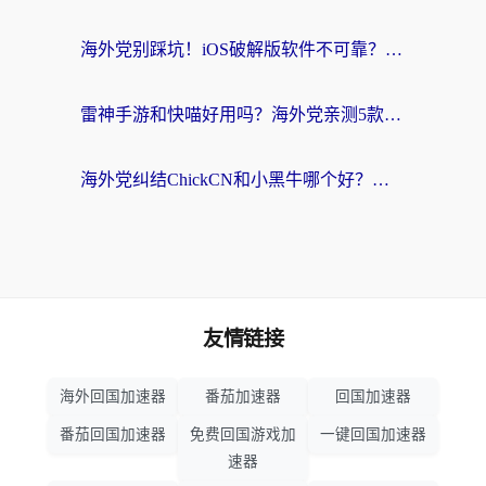
海外党别踩坑！iOS破解版软件不可靠？教你选对回国加速器无缝看国内资源
雷神手游和快喵好用吗？海外党亲测5款回国加速器，附斧牛Bling对比+微信视频号解决办法
海外党纠结ChickCN和小黑牛哪个好？一篇帮你选对回国加速器的实用指南
友情链接
海外回国加速器
番茄加速器
回国加速器
番茄回国加速器
免费回国游戏加
一键回国加速器
速器