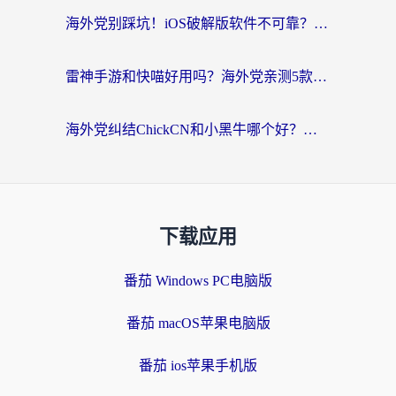
海外党别踩坑！iOS破解版软件不可靠？教你选对回国加速器无缝看国内资源
雷神手游和快喵好用吗？海外党亲测5款回国加速器，附斧牛Bling对比+微信视频号解决办法
海外党纠结ChickCN和小黑牛哪个好？一篇帮你选对回国加速器的实用指南
下载应用
番茄 Windows PC电脑版
番茄 macOS苹果电脑版
番茄 ios苹果手机版