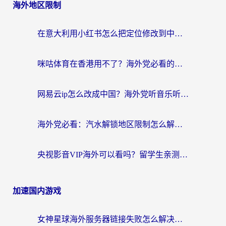
海外地区限制
在意大利用小红书怎么把定位修改到中国国内？3个实用技巧+1个靠谱工具帮你搞定
咪咕体育在香港用不了？海外党必看的回国加速器选择指南（附3个真实场景解决方案）
网易云ip怎么改成中国？海外党听音乐听书的无痛解决方案
海外党必看：汽水解锁地区限制怎么解除？3招解决国内影音&生活服务难题
央视影音VIP海外可以看吗？留学生亲测有效的回国加速器选择指南
加速国内游戏
女神星球海外服务器链接失败怎么解决？海外党国服游戏加速避坑指南