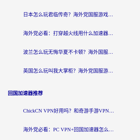
日本怎么玩君临传奇？海外党国服游戏加速避坑指南（附菲律宾欧洲玩家实测）
海外党必看：打穿越火线用什么加速器？解决延迟卡顿，还能玩奇妙拼图世界和第五人格
波兰怎么玩无悔华夏不卡顿？海外国服游戏加速器终极指南（附征途2萤火突击解决方案）
英国怎么玩叫我大掌柜？海外党国服游戏加速避坑指南（附实测推荐）
回国加速器推荐
ChickCN VPN好用吗？和奇游手游VPN对比哪个回国效果更好？海外党亲测实用指南
海外党必看：PC VPN+回国加速器怎么选？无缝访问国内资源全攻略