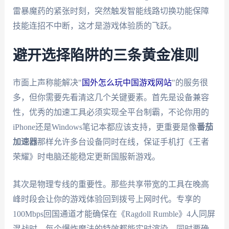
雷暴魔药的紧张时刻，突然触发智能线路切换功能保障
技能连招不中断，这才是游戏体验质的飞跃。
避开选择陷阱的三条黄金准则
市面上声称能解决"
国外怎么玩中国游戏网站
"的服务很
多，但你需要先看清这几个关键要素。首先是设备兼容
性，优秀的加速工具必须实现全平台制霸，不论你用的
iPhone还是Windows笔记本都应该支持，更重要是像
番茄
加速器
那样允许多台设备同时在线，保证手机打《王者
荣耀》时电脑还能稳定更新国服新游戏。
其次是物理专线的重要性。那些共享带宽的工具在晚高
峰时段会让你的游戏体验回到拨号上网时代。专享的
100Mbps回国通道才能确保在《Ragdoll Rumble》4人同屏
混战时，每个爆炸魔法的特效都能实时渲染。同时要确