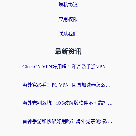
隐私协议
应用权限
联系我们
最新资讯
ChickCN VPN好用吗？和奇游手游VPN对比哪个回国效果更好？海外党亲测实用指南
海外党必看：PC VPN+回国加速器怎么选？无缝访问国内资源全攻略
海外党别踩坑！iOS破解版软件不可靠？教你选对回国加速器无缝看国内资源
雷神手游和快喵好用吗？海外党亲测5款回国加速器，附斧牛Bling对比+微信视频号解决办法