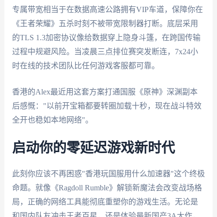
专属带宽相当于在数据高速公路拥有VIP车道，保障你在
《王者荣耀》五杀时刻不被带宽限制器打断。底层采用
的TLS 1.3加密协议像给数据穿上隐身斗篷，在跨国传输
过程中规避风险。当凌晨三点排位赛突发断连，7x24小
时在线的技术团队比任何游戏客服都可靠。
香港的Alex最近用这套方案打通国服《原神》深渊副本
后感慨："以前开宝箱都要转圈加载十秒，现在战斗特效
全开也稳如本地网络"。
启动你的零延迟游戏新时代
此刻你应该不再困惑"香港玩国服用什么加速器"这个终极
命题。就像《Ragdoll Rumble》解锁新魔法会改变战场格
局，正确的网络工具能彻底重塑你的游戏生活。无论是
和国内队友冲击王者百星，还是体验最新国产3A大作，