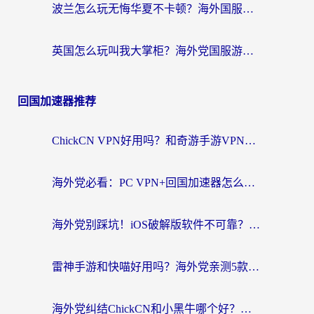
波兰怎么玩无悔华夏不卡顿？海外国服游戏加速器终极指南（附征途2萤火突击解决方案）
英国怎么玩叫我大掌柜？海外党国服游戏加速避坑指南（附实测推荐）
回国加速器推荐
ChickCN VPN好用吗？和奇游手游VPN对比哪个回国效果更好？海外党亲测实用指南
海外党必看：PC VPN+回国加速器怎么选？无缝访问国内资源全攻略
海外党别踩坑！iOS破解版软件不可靠？教你选对回国加速器无缝看国内资源
雷神手游和快喵好用吗？海外党亲测5款回国加速器，附斧牛Bling对比+微信视频号解决办法
海外党纠结ChickCN和小黑牛哪个好？一篇帮你选对回国加速器的实用指南