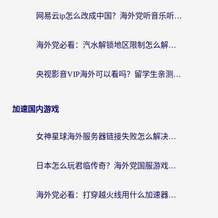
网易云ip怎么改成中国？海外党听音乐听书的无痛解决方案
海外党必看：汽水解锁地区限制怎么解除？3招解决国内影音&生活服务难题
央视影音VIP海外可以看吗？留学生亲测有效的回国加速器选择指南
加速国内游戏
女神星球海外服务器链接失败怎么解决？海外党国服游戏加速避坑指南
日本怎么玩君临传奇？海外党国服游戏加速避坑指南（附菲律宾欧洲玩家实测）
海外党必看：打穿越火线用什么加速器？解决延迟卡顿，还能玩奇妙拼图世界和第五人格