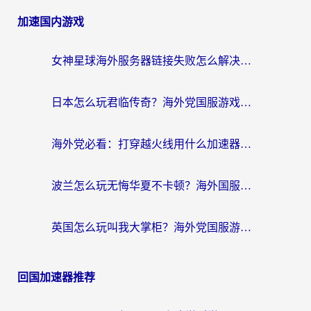
加速国内游戏
女神星球海外服务器链接失败怎么解决？海外党国服游戏加速避坑指南
日本怎么玩君临传奇？海外党国服游戏加速避坑指南（附菲律宾欧洲玩家实测）
海外党必看：打穿越火线用什么加速器？解决延迟卡顿，还能玩奇妙拼图世界和第五人格
波兰怎么玩无悔华夏不卡顿？海外国服游戏加速器终极指南（附征途2萤火突击解决方案）
英国怎么玩叫我大掌柜？海外党国服游戏加速避坑指南（附实测推荐）
回国加速器推荐