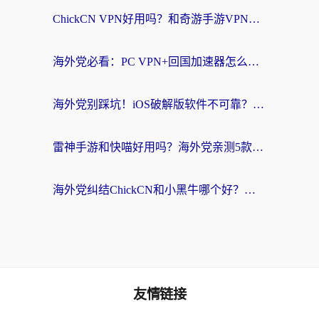
ChickCN VPN好用吗？和奇游手游VPN对比哪个回国效果更好？海外党亲测实用指南
海外党必看：PC VPN+回国加速器怎么选？无缝访问国内资源全攻略
海外党别踩坑！iOS破解版软件不可靠？教你选对回国加速器无缝看国内资源
雷神手游和快喵好用吗？海外党亲测5款回国加速器，附斧牛Bling对比+微信视频号解决办法
海外党纠结ChickCN和小黑牛哪个好？一篇帮你选对回国加速器的实用指南
友情链接