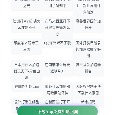
之光
用了吗知乎
主：新世界用什
么加速
澳洲打sky光·遇怎
在马来西亚打不
魔兽世界国外加
么才能不卡
开守望先锋怎么
速器
办
印度怎么玩帝王·
QQ海外听不了歌
国外打装甲战争
三国
的加速器哪个好
用
日本用什么加速
在南非怎么玩天
装甲战争加速器
器玩天下-异兽山
涯明月刀
排名
海
在国外打Dream
国外什么加速器
因版权限制无法
玩暗黑破坏神
下载什么意思
境外打重生细胞
在新西兰打不开
新余招聘
加速器哪个好
大智慧怎么办
下载App免费加速回国