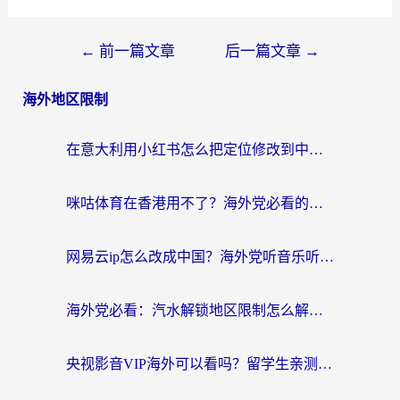
←
前一篇文章
后一篇文章
→
海外地区限制
在意大利用小红书怎么把定位修改到中国国内？3个实用技巧+1个靠谱工具帮你搞定
咪咕体育在香港用不了？海外党必看的回国加速器选择指南（附3个真实场景解决方案）
网易云ip怎么改成中国？海外党听音乐听书的无痛解决方案
海外党必看：汽水解锁地区限制怎么解除？3招解决国内影音&生活服务难题
央视影音VIP海外可以看吗？留学生亲测有效的回国加速器选择指南