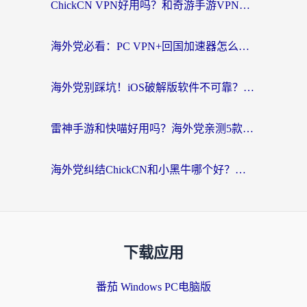
ChickCN VPN好用吗？和奇游手游VPN对比哪个回国效果更好？海外党亲测实用指南
海外党必看：PC VPN+回国加速器怎么选？无缝访问国内资源全攻略
海外党别踩坑！iOS破解版软件不可靠？教你选对回国加速器无缝看国内资源
雷神手游和快喵好用吗？海外党亲测5款回国加速器，附斧牛Bling对比+微信视频号解决办法
海外党纠结ChickCN和小黑牛哪个好？一篇帮你选对回国加速器的实用指南
下载应用
番茄 Windows PC电脑版