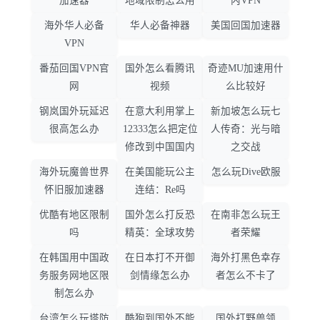
加速器
地域限制怎么用
内VPN
海外华人必备
华人必备神器
美国回国加速器
VPN
番茄回国VPN官
国外怎么看腾讯
奇迹MU加速用什
网
视频
么比较好
钢岚国外玩延迟
在意大利用掌上
新加坡怎么玩七
很高怎么办
12333怎么把定位
人传奇：光与暗
修改到中国国内
之交战
海外玩魔兽世界
在美国能玩公主
怎么玩Dive欧服
怀旧服加速器
连结：Re吗
优酷有地区限制
国外怎么打反恐
在南非怎么玩王
吗
精英：全球攻势
者荣耀
在韩国用中国政
在日本打不开御
海外打黑色幸存
务服务网地区限
剑情缘怎么办
者怎么不卡了
制怎么办
台湾怎么玩塔防
酷狗到国外不能
国外打野兽领