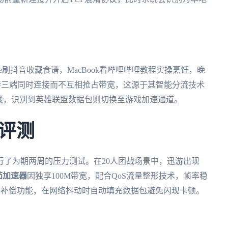
e刷抖音收藏食谱，MacBook看哔哩哔哩教程实操烹饪，晚
持三端同时连接而不互相抢占带宽，这源于其智能分流技术
音专线，识别到英雄联盟数据包则切换至游戏加速通道。
评测
进行了为期两周的压力测试。在20人团战场景中，迅游出现
茄加速器
因独享100M带宽，配合QoS流量整形技术，帧率稳
能丢包补偿功能，在网络抖动时自动填充数据包避免闪现卡顿。