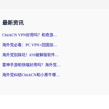
最新资讯
ChickCN VPN好用吗？和奇游手游VPN对比哪个回国效果更好？海外党亲测实用指南
海外党必看：PC VPN+回国加速器怎么选？无缝访问国内资源全攻略
海外党别踩坑！iOS破解版软件不可靠？教你选对回国加速器无缝看国内资源
雷神手游和快喵好用吗？海外党亲测5款回国加速器，附斧牛Bling对比+微信视频号解决办法
海外党纠结ChickCN和小黑牛哪个好？一篇帮你选对回国加速器的实用指南