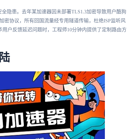
全隐患。去年某加速器因未部署TLS1.3加密导致用户酷狗
1305加密协议，所有回国流量经专用隧道传输，杜绝ISP监听风
华用户反馈延迟问题时，工程师10分钟内提供了定制路由方
陆