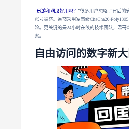
"
迅游和洞见好用吗？
"很多用户忽略了背后的安
账号被盗。番茄采用军事级ChaCha20-Poly
险。更关键的是24小时在线的技术团队，温哥
案。
自由访问的数字新大