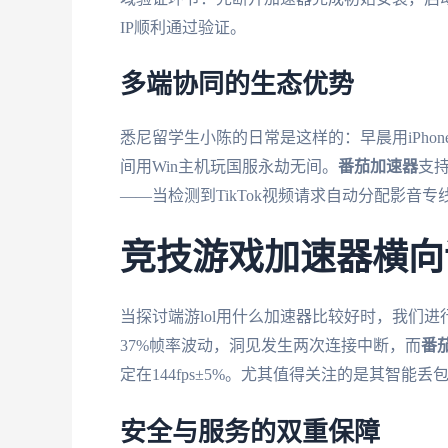
IP顺利通过验证。
多端协同的生态优势
悉尼留学生小陈的日常是这样的：早晨用iPhon
间用Win主机玩国服永劫无间。
番茄加速器
支
——当检测到TikTok视频请求自动分配影
竞技游戏加速器横向
当探讨端游lol用什么加速器比较好时，我们
37%帧率波动，洞见发生两次连接中断，而
番
定在144fps±5%。尤其值得关注的是其智
安全与服务的双重保障