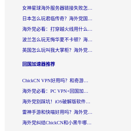
女神星球海外服务器链接失败怎么解决？海外党国服游戏加速避坑指南
日本怎么玩君临传奇？海外党国服游戏加速避坑指南（附菲律宾欧洲玩家实测）
海外党必看：打穿越火线用什么加速器？解决延迟卡顿，还能玩奇妙拼图世界和第五人格
波兰怎么玩无悔华夏不卡顿？海外国服游戏加速器终极指南（附征途2萤火突击解决方案）
英国怎么玩叫我大掌柜？海外党国服游戏加速避坑指南（附实测推荐）
回国加速器推荐
ChickCN VPN好用吗？和奇游手游VPN对比哪个回国效果更好？海外党亲测实用指南
海外党必看：PC VPN+回国加速器怎么选？无缝访问国内资源全攻略
海外党别踩坑！iOS破解版软件不可靠？教你选对回国加速器无缝看国内资源
雷神手游和快喵好用吗？海外党亲测5款回国加速器，附斧牛Bling对比+微信视频号解决办法
海外党纠结ChickCN和小黑牛哪个好？一篇帮你选对回国加速器的实用指南