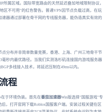
IP所属区域。国际带宽路由的天然延迟叠加地域限制协议，
地区不可用"的红色警告。普通VPN因节点负载过高，在玩
国加速器通过部署在骨干网的专线服务器，能伪造真实有效的
节点分布并非简单数量竞赛，香港、上海、广州三地骨干节
13毫秒内最优路径。当我们实测洛杉矶连接国内游戏服务器
BGP多线接入技术，将延迟压制在49ms以内。
流程
心在于环境伪装。首先在
番茄加速器
Win版选择"国服游戏"专
成功后，打开官网下载Roblox国服客户端。安装过程关键在区
前重新连接并开启TCP混淆协议，此时系统会识别为本地