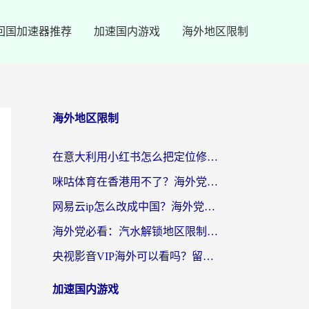
回国加速器推荐
加速国内游戏
海外地区限制
海外地区限制
在意大利用小红书怎么把定位修改到中国国内？3个实用技巧+1个靠谱工具帮你搞定
咪咕体育在香港用不了？海外党必看的回国加速器选择指南（附3个真实场景解决方案）
网易云ip怎么改成中国？海外党听音乐听书的无痛解决方案
海外党必看：汽水解锁地区限制怎么解除？3招解决国内影音&生活服务难题
央视影音VIP海外可以看吗？留学生亲测有效的回国加速器选择指南
加速国内游戏