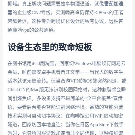
拥堵。真正解决问题需要独享物理通道，就像
番茄加速
器
的企业级CN2专线，实测晚高峰仍保持＜80ms的王者
荣耀延迟，这种专为跨境优化设计的私有协议，远胜普
通翻墙vpn的公共通道。
设备生态里的致命短板
在图书馆用iPad刷淘宝，回家切Windows电脑续订网易云
会员，睡前拿安卓手机看晋江文学——当代人的数字生
活本就该无缝流转。但当西游VPN的iOS端突然闪退，或
ChickCN的Mac版无法识别校园网络时，这种割裂感会瞬
间引爆焦虑。多设备支持不是简单的"全平台覆盖"宣传
语，要看后台能否智能识别网络环境。番茄的智能分流
技术实测可自动切换协议：在咖啡馆公用WiFi启动加密
隧道，回家切回本地直连；当你在日区App Store下载手
游时，它只给国服游戏加速而非全局代理，这种精细流