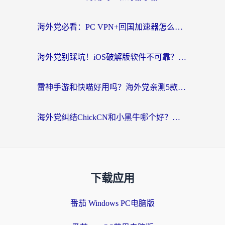
海外党必看：PC VPN+回国加速器怎么选？无缝访问国内资源全攻略
海外党别踩坑！iOS破解版软件不可靠？教你选对回国加速器无缝看国内资源
雷神手游和快喵好用吗？海外党亲测5款回国加速器，附斧牛Bling对比+微信视频号解决办法
海外党纠结ChickCN和小黑牛哪个好？一篇帮你选对回国加速器的实用指南
下载应用
番茄 Windows PC电脑版