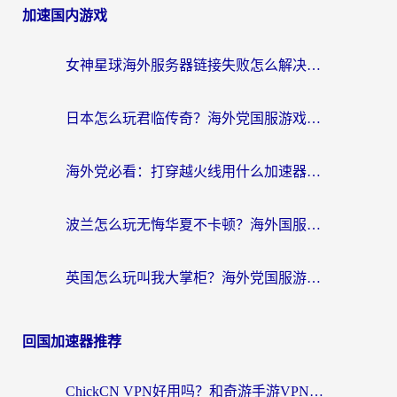
加速国内游戏
女神星球海外服务器链接失败怎么解决？海外党国服游戏加速避坑指南
日本怎么玩君临传奇？海外党国服游戏加速避坑指南（附菲律宾欧洲玩家实测）
海外党必看：打穿越火线用什么加速器？解决延迟卡顿，还能玩奇妙拼图世界和第五人格
波兰怎么玩无悔华夏不卡顿？海外国服游戏加速器终极指南（附征途2萤火突击解决方案）
英国怎么玩叫我大掌柜？海外党国服游戏加速避坑指南（附实测推荐）
回国加速器推荐
ChickCN VPN好用吗？和奇游手游VPN对比哪个回国效果更好？海外党亲测实用指南