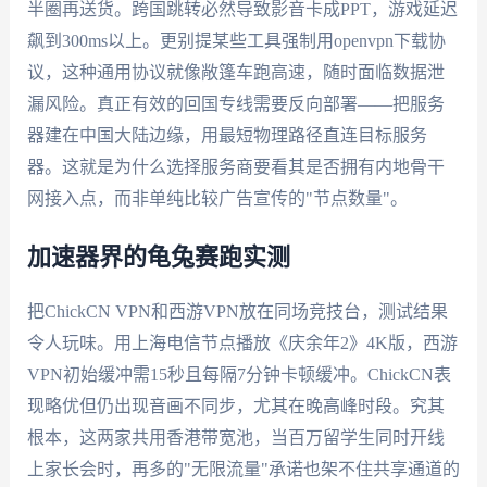
半圈再送货。跨国跳转必然导致影音卡成PPT，游戏延迟
飙到300ms以上。更别提某些工具强制用openvpn下载协
议，这种通用协议就像敞篷车跑高速，随时面临数据泄
漏风险。真正有效的回国专线需要反向部署——把服务
器建在中国大陆边缘，用最短物理路径直连目标服务
器。这就是为什么选择服务商要看其是否拥有内地骨干
网接入点，而非单纯比较广告宣传的"节点数量"。
加速器界的龟兔赛跑实测
把ChickCN VPN和西游VPN放在同场竞技台，测试结果
令人玩味。用上海电信节点播放《庆余年2》4K版，西游
VPN初始缓冲需15秒且每隔7分钟卡顿缓冲。ChickCN表
现略优但仍出现音画不同步，尤其在晚高峰时段。究其
根本，这两家共用香港带宽池，当百万留学生同时开线
上家长会时，再多的"无限流量"承诺也架不住共享通道的