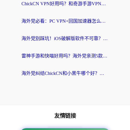
ChickCN VPN好用吗？和奇游手游VPN对比哪个回国效果更好？海外党亲测实用指南
海外党必看：PC VPN+回国加速器怎么选？无缝访问国内资源全攻略
海外党别踩坑！iOS破解版软件不可靠？教你选对回国加速器无缝看国内资源
雷神手游和快喵好用吗？海外党亲测5款回国加速器，附斧牛Bling对比+微信视频号解决办法
海外党纠结ChickCN和小黑牛哪个好？一篇帮你选对回国加速器的实用指南
友情链接