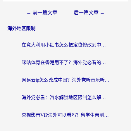
←
前一篇文章
后一篇文章
→
海外地区限制
在意大利用小红书怎么把定位修改到中国国内？3个实用技巧+1个靠谱工具帮你搞定
咪咕体育在香港用不了？海外党必看的回国加速器选择指南（附3个真实场景解决方案）
网易云ip怎么改成中国？海外党听音乐听书的无痛解决方案
海外党必看：汽水解锁地区限制怎么解除？3招解决国内影音&生活服务难题
央视影音VIP海外可以看吗？留学生亲测有效的回国加速器选择指南