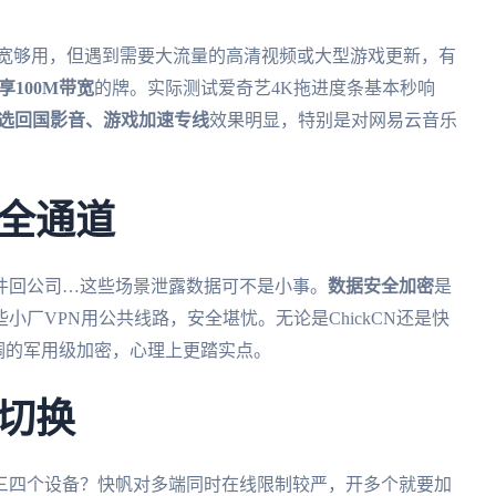
带宽够用，但遇到需要大流量的高清视频或大型游戏更新，有
享100M带宽
的牌。实际测试爱奇艺4K拖进度条基本秒响
选回国影音、游戏加速专线
效果明显，特别是对网易云音乐
全通道
件回公司…这些场景泄露数据可不是小事。
数据安全加密
是
厂VPN用公共线路，安全堪忧。无论是ChickCN还是快
强调的军用级加密，心理上更踏实点。
切换
三四个设备？快帆对多端同时在线限制较严，开多个就要加