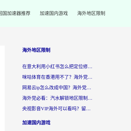
回国加速器推荐
加速国内游戏
海外地区限制
海外地区限制
在意大利用小红书怎么把定位修改到中国国内？3个实用技巧+1个靠谱工具帮你搞定
咪咕体育在香港用不了？海外党必看的回国加速器选择指南（附3个真实场景解决方案）
网易云ip怎么改成中国？海外党听音乐听书的无痛解决方案
海外党必看：汽水解锁地区限制怎么解除？3招解决国内影音&生活服务难题
央视影音VIP海外可以看吗？留学生亲测有效的回国加速器选择指南
加速国内游戏