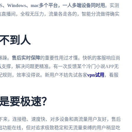
iOS、Windows、mac多个平台，一人多端设备同时用
。实测
站直播间，全程无压力，流量各走各的，智能分流做得确实
不到人
暴躁。
售后实时保障
的重要性用过才懂。快帆的客服响应尚
队
支撑，解决问题更精准。有一次反馈某个冷门小说APP无
配规则，效率没得说。新用户不妨先试各家
vpn试用
，看服
是要极速？
？实测下来，连接稳、速度快、对多设备和高流量用户友好，售后
础功能在线，但对追求极致稳定和无流量束缚的用户稍显吃