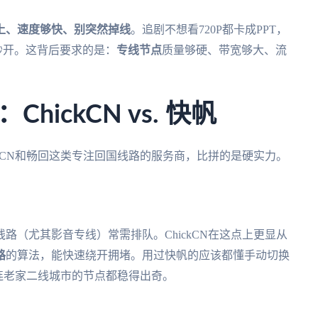
上、速度够快、别突然掉线
。追剧不想看720P都卡成PPT，
秒开。这背后要求的是：
专线节点
质量够硬、带宽够大、流
ickCN vs. 快帆
ckCN和畅回这类专注回国线路的服务商，比拼的是硬实力。
路（尤其影音专线）常需排队。ChickCN在这点上更显从
路
的算法，能快速绕开拥堵。用过快帆的应该都懂手动切换
，连老家二线城市的节点都稳得出奇。