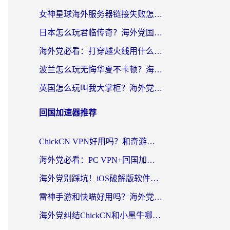
女神星球海外服务器链接失败怎么解决？海外党国服游戏加速避坑指南
日本怎么玩君临传奇？海外党国服游戏加速避坑指南（附菲律宾欧洲玩家实测）
海外党必看：打穿越火线用什么加速器？解决延迟卡顿，还能玩奇妙拼图世界和第五人格
波兰怎么玩无悔华夏不卡顿？海外国服游戏加速器终极指南（附征途2萤火突击解决方案）
英国怎么玩叫我大掌柜？海外党国服游戏加速避坑指南（附实测推荐）
回国加速器推荐
ChickCN VPN好用吗？和奇游手游VPN对比哪个回国效果更好？海外党亲测实用指南
海外党必看：PC VPN+回国加速器怎么选？无缝访问国内资源全攻略
海外党别踩坑！iOS破解版软件不可靠？教你选对回国加速器无缝看国内资源
雷神手游和快喵好用吗？海外党亲测5款回国加速器，附斧牛Bling对比+微信视频号解决办法
海外党纠结ChickCN和小黑牛哪个好？一篇帮你选对回国加速器的实用指南