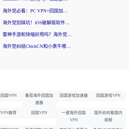
海外党必看：PC VPN+回国加速器怎么选？无缝访问国内资源全攻略
海外党别踩坑！iOS破解版软件不可靠？教你选对回国加速器无缝看国内资源
雷神手游和快喵好用吗？海外党亲测5款回国加速器，附斧牛Bling对比+微信视频号解决办法
海外党纠结ChickCN和小黑牛哪个好？一篇帮你选对回国加速器的实用指南
回国VPN
番茄海外回国加
回国游戏加速器
回国游戏VPN
速器
VPN推荐
回国VPN
一键海外回国
国外如何看国内
VPN
视频