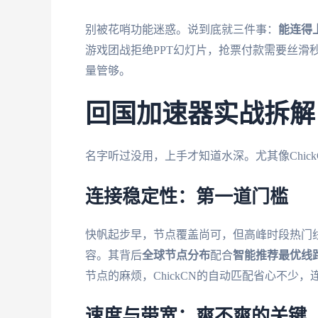
别被花哨功能迷惑。说到底就三件事：
能连得
游戏团战拒绝PPT幻灯片，抢票付款需要丝滑
量管够。
回国加速器实战拆解：Ch
名字听过没用，上手才知道水深。尤其像Chi
连接稳定性：第一道门槛
快帆起步早，节点覆盖尚可，但高峰时段热门线
容。其背后
全球节点分布
配合
智能推荐最优线
节点的麻烦，ChickCN的自动匹配省心不少
速度与带宽：爽不爽的关键