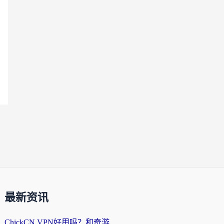
最新资讯
ChickCN VPN好用吗？和奇游手游VPN对比哪个回国效果更好？海外党亲测实用指南