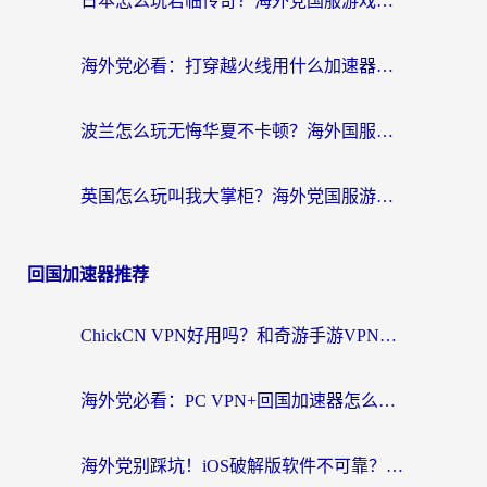
日本怎么玩君临传奇？海外党国服游戏加速避坑指南（附菲律宾欧洲玩家实测）
海外党必看：打穿越火线用什么加速器？解决延迟卡顿，还能玩奇妙拼图世界和第五人格
波兰怎么玩无悔华夏不卡顿？海外国服游戏加速器终极指南（附征途2萤火突击解决方案）
英国怎么玩叫我大掌柜？海外党国服游戏加速避坑指南（附实测推荐）
回国加速器推荐
ChickCN VPN好用吗？和奇游手游VPN对比哪个回国效果更好？海外党亲测实用指南
海外党必看：PC VPN+回国加速器怎么选？无缝访问国内资源全攻略
海外党别踩坑！iOS破解版软件不可靠？教你选对回国加速器无缝看国内资源