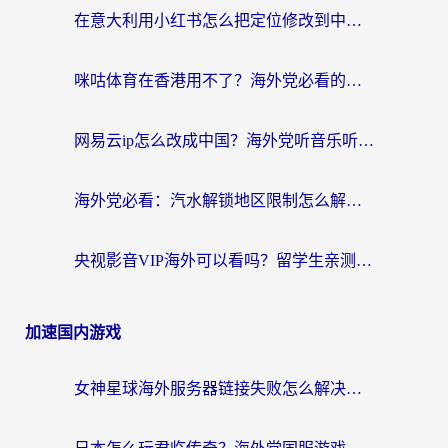
在意大利用小红书怎么把定位修改到中国国内？3个实用技巧+1个靠谱工具帮你搞定
咪咕体育在香港用不了？海外党必看的回国加速器选择指南（附3个真实场景解决方案）
网易云ip怎么改成中国？海外党听音乐听书的无痛解决方案
海外党必看：汽水解锁地区限制怎么解除？3招解决国内影音&生活服务难题
央视影音VIP海外可以看吗？留学生亲测有效的回国加速器选择指南
加速国内游戏
女神星球海外服务器链接失败怎么解决？海外党国服游戏加速避坑指南