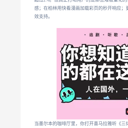
感；在柏林用快看漫画加载彩页的秒开响应；
效支持。
当墨尔本的咖啡厅里，你打开喜马拉雅听《三