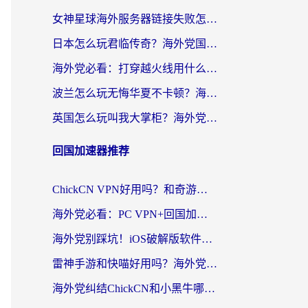
女神星球海外服务器链接失败怎么解决？海外党国服游戏加速避坑指南
日本怎么玩君临传奇？海外党国服游戏加速避坑指南（附菲律宾欧洲玩家实测）
海外党必看：打穿越火线用什么加速器？解决延迟卡顿，还能玩奇妙拼图世界和第五人格
波兰怎么玩无悔华夏不卡顿？海外国服游戏加速器终极指南（附征途2萤火突击解决方案）
英国怎么玩叫我大掌柜？海外党国服游戏加速避坑指南（附实测推荐）
回国加速器推荐
ChickCN VPN好用吗？和奇游手游VPN对比哪个回国效果更好？海外党亲测实用指南
海外党必看：PC VPN+回国加速器怎么选？无缝访问国内资源全攻略
海外党别踩坑！iOS破解版软件不可靠？教你选对回国加速器无缝看国内资源
雷神手游和快喵好用吗？海外党亲测5款回国加速器，附斧牛Bling对比+微信视频号解决办法
海外党纠结ChickCN和小黑牛哪个好？一篇帮你选对回国加速器的实用指南