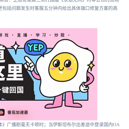
更包括问题发生时客服五分钟内给出具体端口修复方案的高
体》广播剧毫无卡顿时；当伊斯坦布尔出差途中登录国内OA