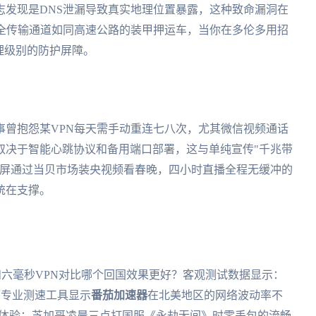
志发现是DNS泄漏导致真实地理位置暴露，这种致命漏洞在
安全传输通道如同高速公路的装甲押运车，当你在多伦多用招
理级别的防护屏障。
事曾抱怨某VPN每天需手动重连七八次，尤其微信视频通话
取决于智能心跳协议和备用端口部署，这与单纯宣传"千兆带
慧屏通过当贝市场装央视频看春晚，四小时直播全程无缓冲的
统在支撑。
用吗？和六毫秒VPN对比哪个回国效果更好？客观测试数据显示：
，而专业测速工具显示
番茄加速器
在北美地区的网络波动率不
的体验：芝加哥凌晨三点打国服《永劫无间》时零丢包的流畅