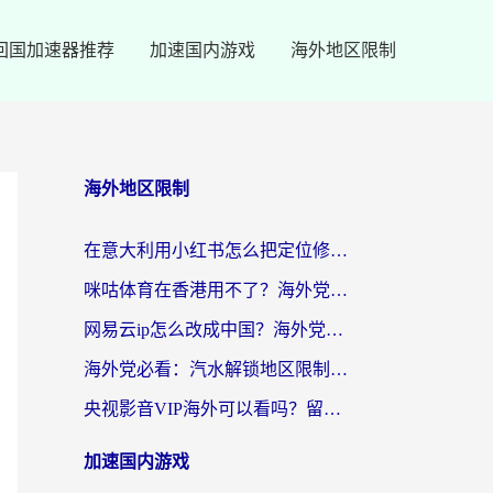
回国加速器推荐
加速国内游戏
海外地区限制
海外地区限制
在意大利用小红书怎么把定位修改到中国国内？3个实用技巧+1个靠谱工具帮你搞定
咪咕体育在香港用不了？海外党必看的回国加速器选择指南（附3个真实场景解决方案）
网易云ip怎么改成中国？海外党听音乐听书的无痛解决方案
海外党必看：汽水解锁地区限制怎么解除？3招解决国内影音&生活服务难题
央视影音VIP海外可以看吗？留学生亲测有效的回国加速器选择指南
加速国内游戏