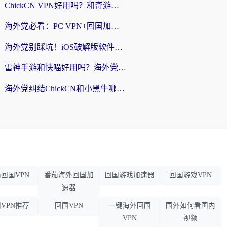
ChickCN VPN好用吗？和奇游手游VPN对比哪个回国效果更好？海外党亲测实用指南
海外党必看：PC VPN+回国加速器怎么选？无缝访问国内资源全攻略
海外党别踩坑！iOS破解版软件不可靠？教你选对回国加速器无缝看国内资源
雷神手游和快喵好用吗？海外党亲测5款回国加速器，附斧牛Bling对比+微信视频号解决办法
海外党纠结ChickCN和小黑牛哪个好？一篇帮你选对回国加速器的实用指南
回国VPN
番茄海外回国加
回国游戏加速器
回国游戏VPN
速器
VPN推荐
回国VPN
一键海外回国
国外如何看国内
VPN
视频