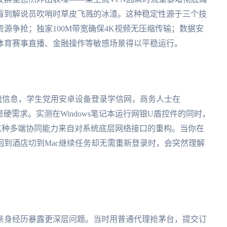
看到解说员吹哨时草皮飞溅的冰渣。这种稳定性源于三个技
源争抢；独家100M带宽确保4K视频无压缩传输；数据安
体育赛事直播、金融操作等敏感场景得以平稳运行。
物流信息，学生党用安卓设备登录学信网，商务人士在
是硬需求。实测在Windows笔记本运行网银U盾控件的同时，
片，这种多端协同能力来自对系统底层网络接口的重构。当你在
到酒店切到Mac继续任务却无需重新登录时，会突然理解
亲身经历暴露更深层问题。当时用普通代理抢茅台，提交订