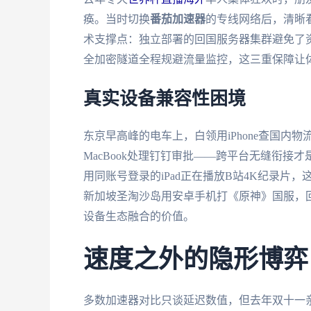
痪。当时切换
番茄加速器
的专线网络后，清晰
术支撑点：独立部署的回国服务器集群避免了资
全加密隧道全程规避流量监控，这三重保障让
真实设备兼容性困境
东京早高峰的电车上，白领用iPhone查国内
MacBook处理钉钉审批——跨平台无缝衔接才
用同账号登录的iPad正在播放B站4K纪录
新加坡圣淘沙岛用安卓手机打《原神》国服，回
设备生态融合的价值。
速度之外的隐形博弈
多数加速器对比只谈延迟数值，但去年双十一