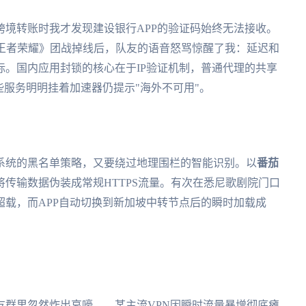
境转账时我才发现建设银行APP的验证码始终无法接收。
《王者荣耀》团战掉线后，队友的语音怒骂惊醒了我：延迟和
。国内应用封锁的核心在于IP验证机制，普通代理的共享
些服务明明挂着加速器仍提示"海外不可用"。
系统的黑名单策略，又要绕过地理围栏的智能识别。以
番茄
传输数据伪装成常规HTTPS流量。有次在悉尼歌剧院门口
载，而APP自动切换到新加坡中转节点后的瞬时加载成
友群里忽然炸出哀嚎——某主流VPN因瞬时流量暴增彻底瘫