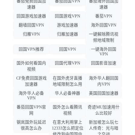
番茄免费回国加
番茄回国VPN
番茄海外回国加
速器
速器
回国游戏加速器
回国游戏VPN
番茄VPN
翻墙回国VPN
游戏加速器
海外回国VPN
归雁VPN
归雁加速器
一键解除腾讯视
频地域限制
回国VPN推荐
回国VPN
一键海外回国
VPN
国外如何看国内
回国代理VPN
回国影音加速
视频
CF免费回国游戏
在国外虎牙直播
海外华人翻回国
加速器
地域限制怎么用
内VPN
海外华人必备
华人必备神器
美国回国加速器
VPN
番茄回国VPN官
国外怎么看腾讯
奇迹MU加速用什
网
视频
么比较好
钢岚国外玩延迟
在意大利用掌上
新加坡怎么玩七
很高怎么办
12333怎么把定位
人传奇：光与暗
修改到中国国内
之交战