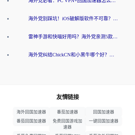
海外党必看：PC VPN+回国加速器怎么选？无缝访问国内资源全攻略
海外党别踩坑！iOS破解版软件不可靠？教你选对回国加速器无缝看国内资源
雷神手游和快喵好用吗？海外党亲测5款回国加速器，附斧牛Bling对比+微信视频号解决办法
海外党纠结ChickCN和小黑牛哪个好？一篇帮你选对回国加速器的实用指南
友情链接
海外回国加速器
番茄加速器
回国加速器
番茄回国加速器
免费回国游戏加
一键回国加速器
速器