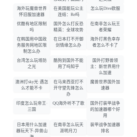
海外玩魔兽世界
在美国能玩公主
怎么玩Dive欧服
怀旧服加速器
连结：Re吗
优酷有地区限制
国外怎么打反恐
在南非怎么玩王
吗
精英：全球攻势
者荣耀
在韩国用中国政
在日本打不开御
海外打黑色幸存
务服务网地区限
剑情缘怎么办
者怎么不卡了
制怎么办
台湾怎么玩塔防
酷狗到国外不能
国外打野兽领
之光
用了吗知乎
主：新世界用什
么加速
澳洲打sky光·遇怎
在马来西亚打不
魔兽世界国外加
么才能不卡
开守望先锋怎么
速器
办
印度怎么玩帝王·
QQ海外听不了歌
国外打装甲战争
三国
的加速器哪个好
用
日本用什么加速
在南非怎么玩天
装甲战争加速器
器玩天下-异兽山
涯明月刀
排名
海