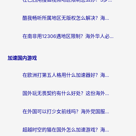
酷我畅听所属地区无版权怎么解决？海外党必看的回国加速全攻略
在南非用12306遇地区限制？海外华人必看的回国加速全攻略（附B站芒果TV解锁技巧）
加速国内游戏
在欧洲打第五人格用什么加速器好？海外党亲测有效的国服游戏加速方案
国外玩无畏契约有什么好处？这份海外国服游戏加速指南帮你解决90%的卡顿问题
在外国可以打少女前线吗？海外党国服游戏畅玩终极指南（附避坑技巧）
超越时空的猫在国外怎么加速游戏？海外玩家国服畅玩终极指南