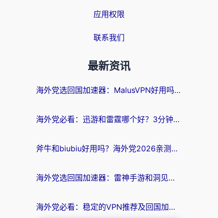
应用权限
联系我们
最新资讯
海外党选回国加速器：MalusVPN好用吗？和快帆VPN哪个好？附真实对比与避坑指南
海外党必看：迅游和雷霆哪个好？3分钟教你选对回国加速器，无缝刷国内剧玩手游
斧牛和biubiu好用吗？海外党2026亲测回国加速器指南，附番茄加速器深度体验
海外党选回国加速器：雷神手游和洞见哪个好？附iPhone免费VPN推荐及ChickCNUfunR实测
海外党必看：稳定的VPN推荐及回国加速器选择全攻略——告别地域限制，轻松刷国内资源