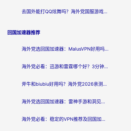
去国外能打QQ炫舞吗？海外党国服游戏不卡顿的终极指南
回国加速器推荐
海外党选回国加速器：MalusVPN好用吗？和快帆VPN哪个好？附真实对比与避坑指南
海外党必看：迅游和雷霆哪个好？3分钟教你选对回国加速器，无缝刷国内剧玩手游
斧牛和biubiu好用吗？海外党2026亲测回国加速器指南，附番茄加速器深度体验
海外党选回国加速器：雷神手游和洞见哪个好？附iPhone免费VPN推荐及ChickCNUfunR实测
海外党必看：稳定的VPN推荐及回国加速器选择全攻略——告别地域限制，轻松刷国内资源