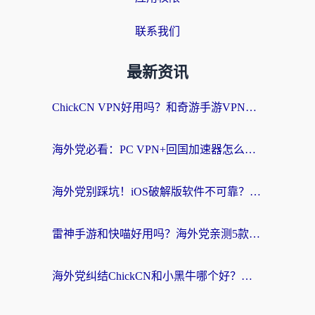
联系我们
最新资讯
ChickCN VPN好用吗？和奇游手游VPN对比哪个回国效果更好？海外党亲测实用指南
海外党必看：PC VPN+回国加速器怎么选？无缝访问国内资源全攻略
海外党别踩坑！iOS破解版软件不可靠？教你选对回国加速器无缝看国内资源
雷神手游和快喵好用吗？海外党亲测5款回国加速器，附斧牛Bling对比+微信视频号解决办法
海外党纠结ChickCN和小黑牛哪个好？一篇帮你选对回国加速器的实用指南