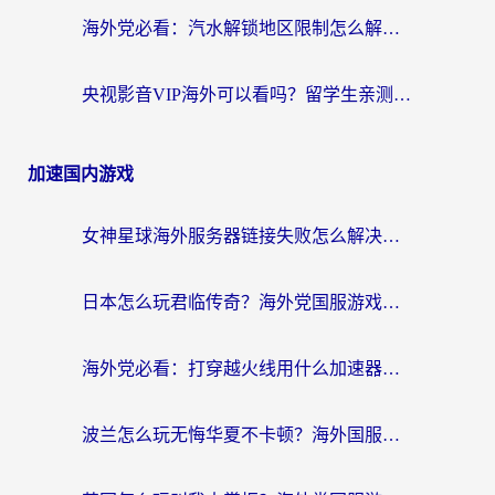
海外党必看：汽水解锁地区限制怎么解除？3招解决国内影音&生活服务难题
央视影音VIP海外可以看吗？留学生亲测有效的回国加速器选择指南
加速国内游戏
女神星球海外服务器链接失败怎么解决？海外党国服游戏加速避坑指南
日本怎么玩君临传奇？海外党国服游戏加速避坑指南（附菲律宾欧洲玩家实测）
海外党必看：打穿越火线用什么加速器？解决延迟卡顿，还能玩奇妙拼图世界和第五人格
波兰怎么玩无悔华夏不卡顿？海外国服游戏加速器终极指南（附征途2萤火突击解决方案）