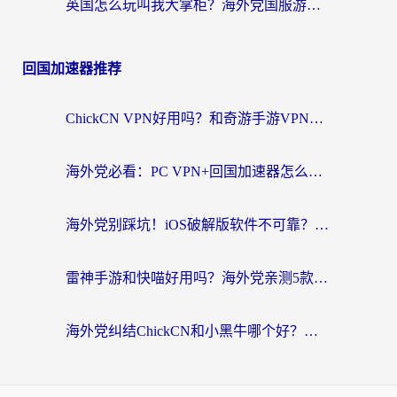
英国怎么玩叫我大掌柜？海外党国服游戏加速避坑指南（附实测推荐）
回国加速器推荐
ChickCN VPN好用吗？和奇游手游VPN对比哪个回国效果更好？海外党亲测实用指南
海外党必看：PC VPN+回国加速器怎么选？无缝访问国内资源全攻略
海外党别踩坑！iOS破解版软件不可靠？教你选对回国加速器无缝看国内资源
雷神手游和快喵好用吗？海外党亲测5款回国加速器，附斧牛Bling对比+微信视频号解决办法
海外党纠结ChickCN和小黑牛哪个好？一篇帮你选对回国加速器的实用指南