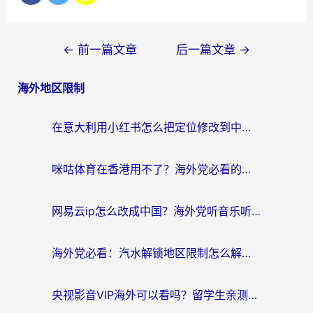
文
←
前一篇文章
后一篇文章
→
章
海外地区限制
导
航
在意大利用小红书怎么把定位修改到中国国内？3个实用技巧+1个靠谱工具帮你搞定
咪咕体育在香港用不了？海外党必看的回国加速器选择指南（附3个真实场景解决方案）
网易云ip怎么改成中国？海外党听音乐听书的无痛解决方案
海外党必看：汽水解锁地区限制怎么解除？3招解决国内影音&生活服务难题
央视影音VIP海外可以看吗？留学生亲测有效的回国加速器选择指南