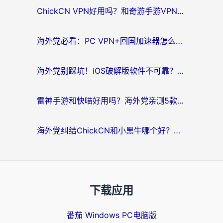
ChickCN VPN好用吗？和奇游手游VPN对比哪个回国效果更好？海外党亲测实用指南
海外党必看：PC VPN+回国加速器怎么选？无缝访问国内资源全攻略
海外党别踩坑！iOS破解版软件不可靠？教你选对回国加速器无缝看国内资源
雷神手游和快喵好用吗？海外党亲测5款回国加速器，附斧牛Bling对比+微信视频号解决办法
海外党纠结ChickCN和小黑牛哪个好？一篇帮你选对回国加速器的实用指南
下载应用
番茄 Windows PC电脑版