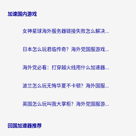
加速国内游戏
女神星球海外服务器链接失败怎么解决？海外党国服游戏加速避坑指南
日本怎么玩君临传奇？海外党国服游戏加速避坑指南（附菲律宾欧洲玩家实测）
海外党必看：打穿越火线用什么加速器？解决延迟卡顿，还能玩奇妙拼图世界和第五人格
波兰怎么玩无悔华夏不卡顿？海外国服游戏加速器终极指南（附征途2萤火突击解决方案）
英国怎么玩叫我大掌柜？海外党国服游戏加速避坑指南（附实测推荐）
回国加速器推荐