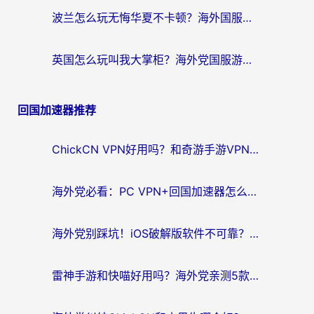
波兰怎么玩无悔华夏不卡顿？海外国服游戏加速器终极指南（附征途2萤火突击解决方案）
英国怎么玩叫我大掌柜？海外党国服游戏加速避坑指南（附实测推荐）
回国加速器推荐
ChickCN VPN好用吗？和奇游手游VPN对比哪个回国效果更好？海外党亲测实用指南
海外党必看：PC VPN+回国加速器怎么选？无缝访问国内资源全攻略
海外党别踩坑！iOS破解版软件不可靠？教你选对回国加速器无缝看国内资源
雷神手游和快喵好用吗？海外党亲测5款回国加速器，附斧牛Bling对比+微信视频号解决办法