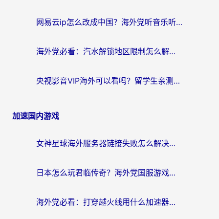
网易云ip怎么改成中国？海外党听音乐听书的无痛解决方案
海外党必看：汽水解锁地区限制怎么解除？3招解决国内影音&生活服务难题
央视影音VIP海外可以看吗？留学生亲测有效的回国加速器选择指南
加速国内游戏
女神星球海外服务器链接失败怎么解决？海外党国服游戏加速避坑指南
日本怎么玩君临传奇？海外党国服游戏加速避坑指南（附菲律宾欧洲玩家实测）
海外党必看：打穿越火线用什么加速器？解决延迟卡顿，还能玩奇妙拼图世界和第五人格