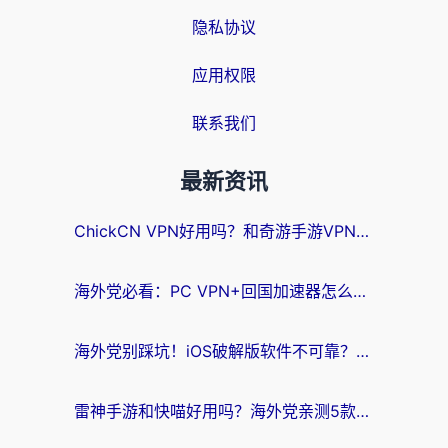
隐私协议
应用权限
联系我们
最新资讯
ChickCN VPN好用吗？和奇游手游VPN对比哪个回国效果更好？海外党亲测实用指南
海外党必看：PC VPN+回国加速器怎么选？无缝访问国内资源全攻略
海外党别踩坑！iOS破解版软件不可靠？教你选对回国加速器无缝看国内资源
雷神手游和快喵好用吗？海外党亲测5款回国加速器，附斧牛Bling对比+微信视频号解决办法