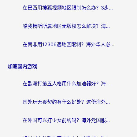
在巴西用搜狐视频地区限制怎么办？3步解决海外看国内剧的烦恼
酷我畅听所属地区无版权怎么解决？海外党必看的回国加速全攻略
在南非用12306遇地区限制？海外华人必看的回国加速全攻略（附B站芒果TV解锁技巧）
加速国内游戏
在欧洲打第五人格用什么加速器好？海外党亲测有效的国服游戏加速方案
国外玩无畏契约有什么好处？这份海外国服游戏加速指南帮你解决90%的卡顿问题
在外国可以打少女前线吗？海外党国服游戏畅玩终极指南（附避坑技巧）