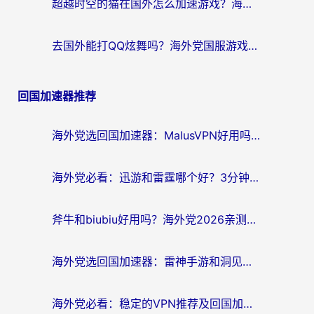
超越时空的猫在国外怎么加速游戏？海外玩家国服畅玩终极指南
去国外能打QQ炫舞吗？海外党国服游戏不卡顿的终极指南
回国加速器推荐
海外党选回国加速器：MalusVPN好用吗？和快帆VPN哪个好？附真实对比与避坑指南
海外党必看：迅游和雷霆哪个好？3分钟教你选对回国加速器，无缝刷国内剧玩手游
斧牛和biubiu好用吗？海外党2026亲测回国加速器指南，附番茄加速器深度体验
海外党选回国加速器：雷神手游和洞见哪个好？附iPhone免费VPN推荐及ChickCNUfunR实测
海外党必看：稳定的VPN推荐及回国加速器选择全攻略——告别地域限制，轻松刷国内资源