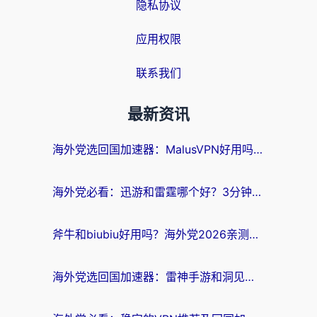
隐私协议
应用权限
联系我们
最新资讯
海外党选回国加速器：MalusVPN好用吗？和快帆VPN哪个好？附真实对比与避坑指南
海外党必看：迅游和雷霆哪个好？3分钟教你选对回国加速器，无缝刷国内剧玩手游
斧牛和biubiu好用吗？海外党2026亲测回国加速器指南，附番茄加速器深度体验
海外党选回国加速器：雷神手游和洞见哪个好？附iPhone免费VPN推荐及ChickCNUfunR实测