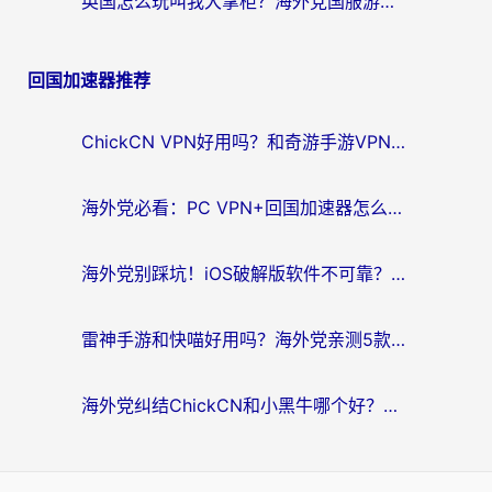
英国怎么玩叫我大掌柜？海外党国服游戏加速避坑指南（附实测推荐）
回国加速器推荐
ChickCN VPN好用吗？和奇游手游VPN对比哪个回国效果更好？海外党亲测实用指南
海外党必看：PC VPN+回国加速器怎么选？无缝访问国内资源全攻略
海外党别踩坑！iOS破解版软件不可靠？教你选对回国加速器无缝看国内资源
雷神手游和快喵好用吗？海外党亲测5款回国加速器，附斧牛Bling对比+微信视频号解决办法
海外党纠结ChickCN和小黑牛哪个好？一篇帮你选对回国加速器的实用指南