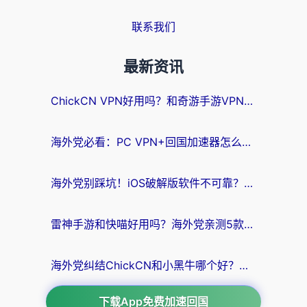
联系我们
最新资讯
ChickCN VPN好用吗？和奇游手游VPN对比哪个回国效果更好？海外党亲测实用指南
海外党必看：PC VPN+回国加速器怎么选？无缝访问国内资源全攻略
海外党别踩坑！iOS破解版软件不可靠？教你选对回国加速器无缝看国内资源
雷神手游和快喵好用吗？海外党亲测5款回国加速器，附斧牛Bling对比+微信视频号解决办法
海外党纠结ChickCN和小黑牛哪个好？一篇帮你选对回国加速器的实用指南
下载App免费加速回国