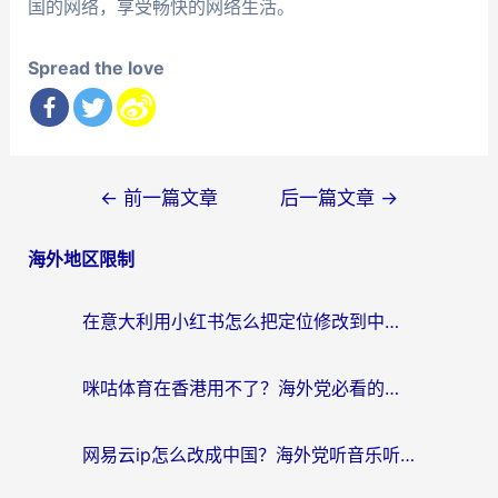
国的网络，享受畅快的网络生活。
Spread the love
文
←
前一篇文章
后一篇文章
→
章
海外地区限制
导
航
在意大利用小红书怎么把定位修改到中国国内？3个实用技巧+1个靠谱工具帮你搞定
咪咕体育在香港用不了？海外党必看的回国加速器选择指南（附3个真实场景解决方案）
网易云ip怎么改成中国？海外党听音乐听书的无痛解决方案