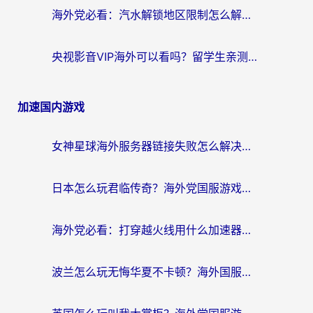
海外党必看：汽水解锁地区限制怎么解除？3招解决国内影音&生活服务难题
央视影音VIP海外可以看吗？留学生亲测有效的回国加速器选择指南
加速国内游戏
女神星球海外服务器链接失败怎么解决？海外党国服游戏加速避坑指南
日本怎么玩君临传奇？海外党国服游戏加速避坑指南（附菲律宾欧洲玩家实测）
海外党必看：打穿越火线用什么加速器？解决延迟卡顿，还能玩奇妙拼图世界和第五人格
波兰怎么玩无悔华夏不卡顿？海外国服游戏加速器终极指南（附征途2萤火突击解决方案）