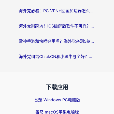
海外党必看：PC VPN+回国加速器怎么选？无缝访问国内资源全攻略
海外党别踩坑！iOS破解版软件不可靠？教你选对回国加速器无缝看国内资源
雷神手游和快喵好用吗？海外党亲测5款回国加速器，附斧牛Bling对比+微信视频号解决办法
海外党纠结ChickCN和小黑牛哪个好？一篇帮你选对回国加速器的实用指南
下载应用
番茄 Windows PC电脑版
番茄 macOS苹果电脑版