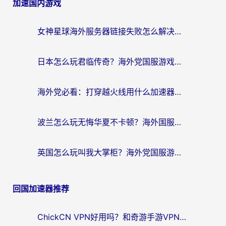
加速国内游戏
女神星球海外服务器链接失败怎么解决？海外党国服游戏加速避坑指南
日本怎么玩君临传奇？海外党国服游戏加速避坑指南（附菲律宾欧洲玩家实测）
海外党必看：打穿越火线用什么加速器？解决延迟卡顿，还能玩奇妙拼图世界和第五人格
波兰怎么玩无悔华夏不卡顿？海外国服游戏加速器终极指南（附征途2萤火突击解决方案）
英国怎么玩叫我大掌柜？海外党国服游戏加速避坑指南（附实测推荐）
回国加速器推荐
ChickCN VPN好用吗？和奇游手游VPN对比哪个回国效果更好？海外党亲测实用指南