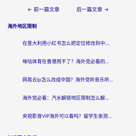
文
←
前一篇文章
后一篇文章
→
章
海外地区限制
导
航
在意大利用小红书怎么把定位修改到中国国内？3个实用技巧+1个靠谱工具帮你搞定
咪咕体育在香港用不了？海外党必看的回国加速器选择指南（附3个真实场景解决方案）
网易云ip怎么改成中国？海外党听音乐听书的无痛解决方案
海外党必看：汽水解锁地区限制怎么解除？3招解决国内影音&生活服务难题
央视影音VIP海外可以看吗？留学生亲测有效的回国加速器选择指南