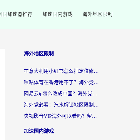
回国加速器推荐
加速国内游戏
海外地区限制
海外地区限制
在意大利用小红书怎么把定位修改到中国国内？3个实用技巧+1个靠谱工具帮你搞定
咪咕体育在香港用不了？海外党必看的回国加速器选择指南（附3个真实场景解决方案）
网易云ip怎么改成中国？海外党听音乐听书的无痛解决方案
海外党必看：汽水解锁地区限制怎么解除？3招解决国内影音&生活服务难题
央视影音VIP海外可以看吗？留学生亲测有效的回国加速器选择指南
加速国内游戏