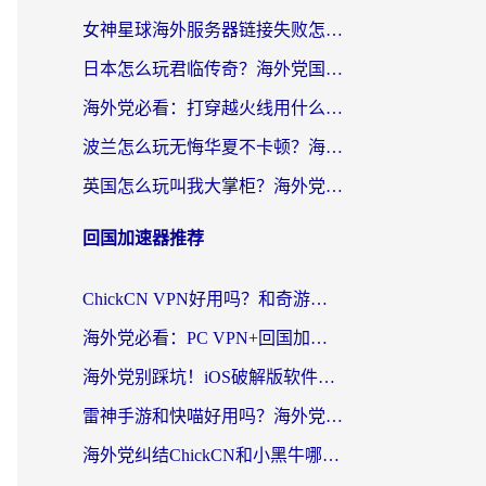
女神星球海外服务器链接失败怎么解决？海外党国服游戏加速避坑指南
日本怎么玩君临传奇？海外党国服游戏加速避坑指南（附菲律宾欧洲玩家实测）
海外党必看：打穿越火线用什么加速器？解决延迟卡顿，还能玩奇妙拼图世界和第五人格
波兰怎么玩无悔华夏不卡顿？海外国服游戏加速器终极指南（附征途2萤火突击解决方案）
英国怎么玩叫我大掌柜？海外党国服游戏加速避坑指南（附实测推荐）
回国加速器推荐
ChickCN VPN好用吗？和奇游手游VPN对比哪个回国效果更好？海外党亲测实用指南
海外党必看：PC VPN+回国加速器怎么选？无缝访问国内资源全攻略
海外党别踩坑！iOS破解版软件不可靠？教你选对回国加速器无缝看国内资源
雷神手游和快喵好用吗？海外党亲测5款回国加速器，附斧牛Bling对比+微信视频号解决办法
海外党纠结ChickCN和小黑牛哪个好？一篇帮你选对回国加速器的实用指南