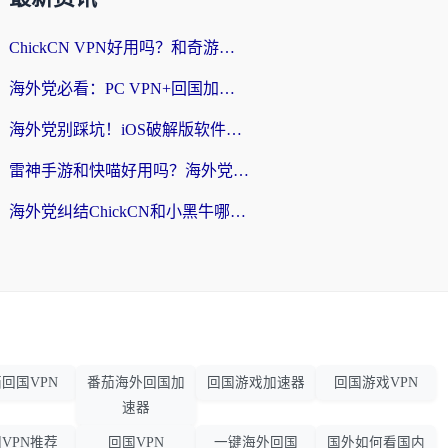
ChickCN VPN好用吗？和奇游手游VPN对比哪个回国效果更好？海外党亲测实用指南
海外党必看：PC VPN+回国加速器怎么选？无缝访问国内资源全攻略
海外党别踩坑！iOS破解版软件不可靠？教你选对回国加速器无缝看国内资源
雷神手游和快喵好用吗？海外党亲测5款回国加速器，附斧牛Bling对比+微信视频号解决办法
海外党纠结ChickCN和小黑牛哪个好？一篇帮你选对回国加速器的实用指南
回国VPN
番茄海外回国加
回国游戏加速器
回国游戏VPN
速器
VPN推荐
回国VPN
一键海外回国
国外如何看国内