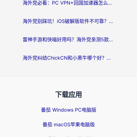
海外党必看：PC VPN+回国加速器怎么选？无缝访问国内资源全攻略
海外党别踩坑！iOS破解版软件不可靠？教你选对回国加速器无缝看国内资源
雷神手游和快喵好用吗？海外党亲测5款回国加速器，附斧牛Bling对比+微信视频号解决办法
海外党纠结ChickCN和小黑牛哪个好？一篇帮你选对回国加速器的实用指南
下载应用
番茄 Windows PC电脑版
番茄 macOS苹果电脑版