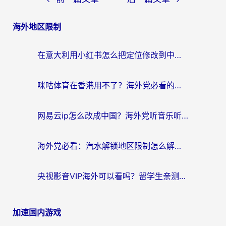
章
海外地区限制
导
航
在意大利用小红书怎么把定位修改到中国国内？3个实用技巧+1个靠谱工具帮你搞定
咪咕体育在香港用不了？海外党必看的回国加速器选择指南（附3个真实场景解决方案）
网易云ip怎么改成中国？海外党听音乐听书的无痛解决方案
海外党必看：汽水解锁地区限制怎么解除？3招解决国内影音&生活服务难题
央视影音VIP海外可以看吗？留学生亲测有效的回国加速器选择指南
加速国内游戏