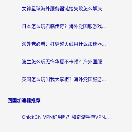
女神星球海外服务器链接失败怎么解决？海外党国服游戏加速避坑指南
日本怎么玩君临传奇？海外党国服游戏加速避坑指南（附菲律宾欧洲玩家实测）
海外党必看：打穿越火线用什么加速器？解决延迟卡顿，还能玩奇妙拼图世界和第五人格
波兰怎么玩无悔华夏不卡顿？海外国服游戏加速器终极指南（附征途2萤火突击解决方案）
英国怎么玩叫我大掌柜？海外党国服游戏加速避坑指南（附实测推荐）
回国加速器推荐
ChickCN VPN好用吗？和奇游手游VPN对比哪个回国效果更好？海外党亲测实用指南