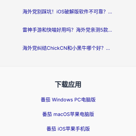
海外党别踩坑！iOS破解版软件不可靠？教你选对回国加速器无缝看国内资源
雷神手游和快喵好用吗？海外党亲测5款回国加速器，附斧牛Bling对比+微信视频号解决办法
海外党纠结ChickCN和小黑牛哪个好？一篇帮你选对回国加速器的实用指南
下载应用
番茄 Windows PC电脑版
番茄 macOS苹果电脑版
番茄 iOS苹果手机版