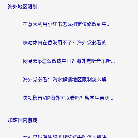
海外地区限制
导
航
在意大利用小红书怎么把定位修改到中国国内？3个实用技巧+1个靠谱工具帮你搞定
咪咕体育在香港用不了？海外党必看的回国加速器选择指南（附3个真实场景解决方案）
网易云ip怎么改成中国？海外党听音乐听书的无痛解决方案
海外党必看：汽水解锁地区限制怎么解除？3招解决国内影音&生活服务难题
央视影音VIP海外可以看吗？留学生亲测有效的回国加速器选择指南
加速国内游戏
女神星球海外服务器链接失败怎么解决？海外党国服游戏加速避坑指南