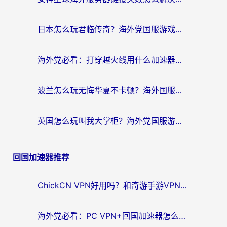
日本怎么玩君临传奇？海外党国服游戏加速避坑指南（附菲律宾欧洲玩家实测）
海外党必看：打穿越火线用什么加速器？解决延迟卡顿，还能玩奇妙拼图世界和第五人格
波兰怎么玩无悔华夏不卡顿？海外国服游戏加速器终极指南（附征途2萤火突击解决方案）
英国怎么玩叫我大掌柜？海外党国服游戏加速避坑指南（附实测推荐）
回国加速器推荐
ChickCN VPN好用吗？和奇游手游VPN对比哪个回国效果更好？海外党亲测实用指南
海外党必看：PC VPN+回国加速器怎么选？无缝访问国内资源全攻略