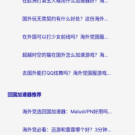
在欧洲打第五人格用什么加速器好？海外党亲测有效的国服游戏加速方案
国外玩无畏契约有什么好处？这份海外国服游戏加速指南帮你解决90%的卡顿问题
在外国可以打少女前线吗？海外党国服游戏畅玩终极指南（附避坑技巧）
超越时空的猫在国外怎么加速游戏？海外玩家国服畅玩终极指南
去国外能打QQ炫舞吗？海外党国服游戏不卡顿的终极指南
回国加速器推荐
海外党选回国加速器：MalusVPN好用吗？和快帆VPN哪个好？附真实对比与避坑指南
海外党必看：迅游和雷霆哪个好？3分钟教你选对回国加速器，无缝刷国内剧玩手游