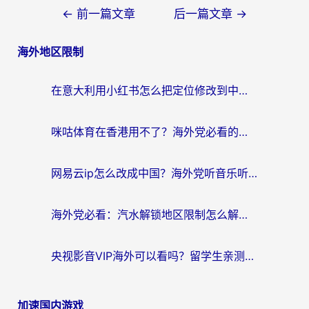
文
←
前一篇文章
后一篇文章
→
章
海外地区限制
导
航
在意大利用小红书怎么把定位修改到中国国内？3个实用技巧+1个靠谱工具帮你搞定
咪咕体育在香港用不了？海外党必看的回国加速器选择指南（附3个真实场景解决方案）
网易云ip怎么改成中国？海外党听音乐听书的无痛解决方案
海外党必看：汽水解锁地区限制怎么解除？3招解决国内影音&生活服务难题
央视影音VIP海外可以看吗？留学生亲测有效的回国加速器选择指南
加速国内游戏