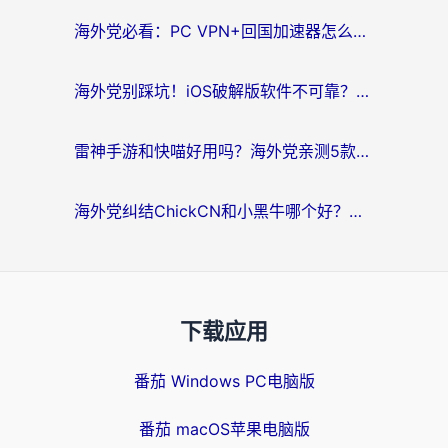
海外党必看：PC VPN+回国加速器怎么选？无缝访问国内资源全攻略
海外党别踩坑！iOS破解版软件不可靠？教你选对回国加速器无缝看国内资源
雷神手游和快喵好用吗？海外党亲测5款回国加速器，附斧牛Bling对比+微信视频号解决办法
海外党纠结ChickCN和小黑牛哪个好？一篇帮你选对回国加速器的实用指南
下载应用
番茄 Windows PC电脑版
番茄 macOS苹果电脑版