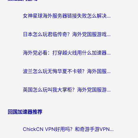
女神星球海外服务器链接失败怎么解决？海外党国服游戏加速避坑指南
日本怎么玩君临传奇？海外党国服游戏加速避坑指南（附菲律宾欧洲玩家实测）
海外党必看：打穿越火线用什么加速器？解决延迟卡顿，还能玩奇妙拼图世界和第五人格
波兰怎么玩无悔华夏不卡顿？海外国服游戏加速器终极指南（附征途2萤火突击解决方案）
英国怎么玩叫我大掌柜？海外党国服游戏加速避坑指南（附实测推荐）
回国加速器推荐
ChickCN VPN好用吗？和奇游手游VPN对比哪个回国效果更好？海外党亲测实用指南