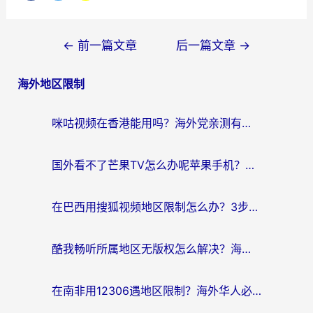
文
←
前一篇文章
后一篇文章
→
章
海外地区限制
导
航
咪咕视频在香港能用吗？海外党亲测有效的回国加速方案来了
国外看不了芒果TV怎么办呢苹果手机？海外党追剧游戏的全能解决方案
在巴西用搜狐视频地区限制怎么办？3步解决海外看国内剧的烦恼
酷我畅听所属地区无版权怎么解决？海外党必看的回国加速全攻略
在南非用12306遇地区限制？海外华人必看的回国加速全攻略（附B站芒果TV解锁技巧）