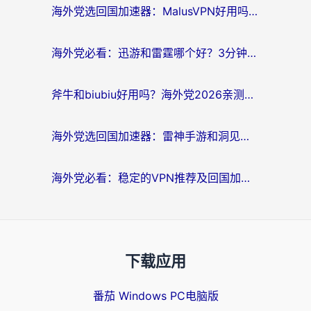
海外党选回国加速器：MalusVPN好用吗？和快帆VPN哪个好？附真实对比与避坑指南
海外党必看：迅游和雷霆哪个好？3分钟教你选对回国加速器，无缝刷国内剧玩手游
斧牛和biubiu好用吗？海外党2026亲测回国加速器指南，附番茄加速器深度体验
海外党选回国加速器：雷神手游和洞见哪个好？附iPhone免费VPN推荐及ChickCNUfunR实测
海外党必看：稳定的VPN推荐及回国加速器选择全攻略——告别地域限制，轻松刷国内资源
下载应用
番茄 Windows PC电脑版