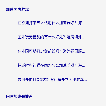
加速国内游戏
在欧洲打第五人格用什么加速器好？海外党亲测有效的国服游戏加速方案
国外玩无畏契约有什么好处？这份海外国服游戏加速指南帮你解决90%的卡顿问题
在外国可以打少女前线吗？海外党国服游戏畅玩终极指南（附避坑技巧）
超越时空的猫在国外怎么加速游戏？海外玩家国服畅玩终极指南
去国外能打QQ炫舞吗？海外党国服游戏不卡顿的终极指南
回国加速器推荐