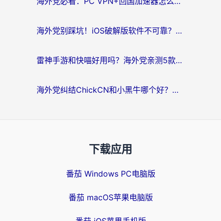
海外党必看：PC VPN+回国加速器怎么选？无缝访问国内资源全攻略
海外党别踩坑！iOS破解版软件不可靠？教你选对回国加速器无缝看国内资源
雷神手游和快喵好用吗？海外党亲测5款回国加速器，附斧牛Bling对比+微信视频号解决办法
海外党纠结ChickCN和小黑牛哪个好？一篇帮你选对回国加速器的实用指南
下载应用
番茄 Windows PC电脑版
番茄 macOS苹果电脑版