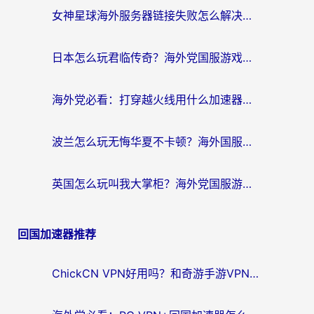
女神星球海外服务器链接失败怎么解决？海外党国服游戏加速避坑指南
日本怎么玩君临传奇？海外党国服游戏加速避坑指南（附菲律宾欧洲玩家实测）
海外党必看：打穿越火线用什么加速器？解决延迟卡顿，还能玩奇妙拼图世界和第五人格
波兰怎么玩无悔华夏不卡顿？海外国服游戏加速器终极指南（附征途2萤火突击解决方案）
英国怎么玩叫我大掌柜？海外党国服游戏加速避坑指南（附实测推荐）
回国加速器推荐
ChickCN VPN好用吗？和奇游手游VPN对比哪个回国效果更好？海外党亲测实用指南