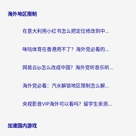
章
海外地区限制
导
航
在意大利用小红书怎么把定位修改到中国国内？3个实用技巧+1个靠谱工具帮你搞定
咪咕体育在香港用不了？海外党必看的回国加速器选择指南（附3个真实场景解决方案）
网易云ip怎么改成中国？海外党听音乐听书的无痛解决方案
海外党必看：汽水解锁地区限制怎么解除？3招解决国内影音&生活服务难题
央视影音VIP海外可以看吗？留学生亲测有效的回国加速器选择指南
加速国内游戏