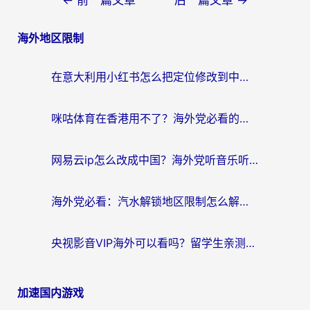
章
海外地区限制
导
航
在意大利用小红书怎么把定位修改到中国国内？3个实用技巧+1个靠谱工具帮你搞定
咪咕体育在香港用不了？海外党必看的回国加速器选择指南（附3个真实场景解决方案）
网易云ip怎么改成中国？海外党听音乐听书的无痛解决方案
海外党必看：汽水解锁地区限制怎么解除？3招解决国内影音&生活服务难题
央视影音VIP海外可以看吗？留学生亲测有效的回国加速器选择指南
加速国内游戏