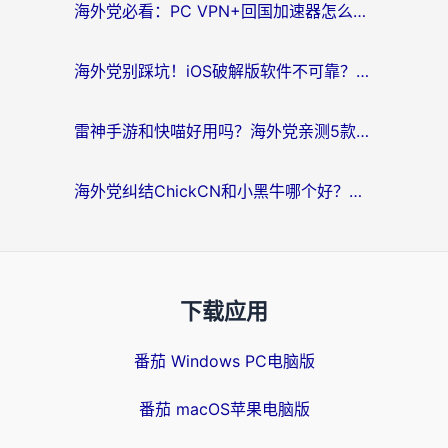
海外党必看：PC VPN+回国加速器怎么选？无缝访问国内资源全攻略
海外党别踩坑！iOS破解版软件不可靠？教你选对回国加速器无缝看国内资源
雷神手游和快喵好用吗？海外党亲测5款回国加速器，附斧牛Bling对比+微信视频号解决办法
海外党纠结ChickCN和小黑牛哪个好？一篇帮你选对回国加速器的实用指南
下载应用
番茄 Windows PC电脑版
番茄 macOS苹果电脑版