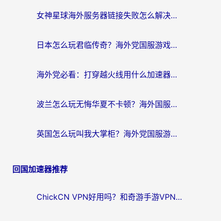
女神星球海外服务器链接失败怎么解决？海外党国服游戏加速避坑指南
日本怎么玩君临传奇？海外党国服游戏加速避坑指南（附菲律宾欧洲玩家实测）
海外党必看：打穿越火线用什么加速器？解决延迟卡顿，还能玩奇妙拼图世界和第五人格
波兰怎么玩无悔华夏不卡顿？海外国服游戏加速器终极指南（附征途2萤火突击解决方案）
英国怎么玩叫我大掌柜？海外党国服游戏加速避坑指南（附实测推荐）
回国加速器推荐
ChickCN VPN好用吗？和奇游手游VPN对比哪个回国效果更好？海外党亲测实用指南