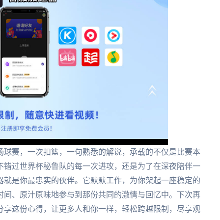
场球赛，一次扣篮，一句熟悉的解说，承载的不仅是比赛本
不错过世界杯秘鲁队的每一次进攻，还是为了在深夜陪伴一
器就是你最忠实的伙伴。它默默工作，为你架起一座稳定的
时间、原汁原味地参与到那份共同的激情与回忆中。下次再
分享这份心得，让更多人和你一样，轻松跨越限制，尽享观