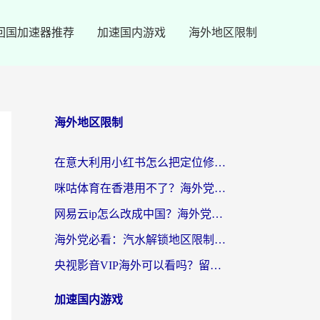
回国加速器推荐
加速国内游戏
海外地区限制
海外地区限制
在意大利用小红书怎么把定位修改到中国国内？3个实用技巧+1个靠谱工具帮你搞定
咪咕体育在香港用不了？海外党必看的回国加速器选择指南（附3个真实场景解决方案）
网易云ip怎么改成中国？海外党听音乐听书的无痛解决方案
海外党必看：汽水解锁地区限制怎么解除？3招解决国内影音&生活服务难题
央视影音VIP海外可以看吗？留学生亲测有效的回国加速器选择指南
加速国内游戏