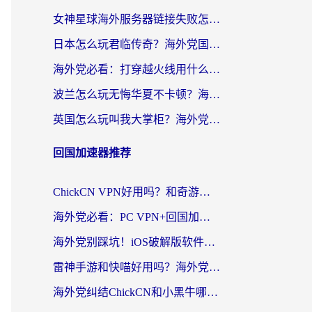
女神星球海外服务器链接失败怎么解决？海外党国服游戏加速避坑指南
日本怎么玩君临传奇？海外党国服游戏加速避坑指南（附菲律宾欧洲玩家实测）
海外党必看：打穿越火线用什么加速器？解决延迟卡顿，还能玩奇妙拼图世界和第五人格
波兰怎么玩无悔华夏不卡顿？海外国服游戏加速器终极指南（附征途2萤火突击解决方案）
英国怎么玩叫我大掌柜？海外党国服游戏加速避坑指南（附实测推荐）
回国加速器推荐
ChickCN VPN好用吗？和奇游手游VPN对比哪个回国效果更好？海外党亲测实用指南
海外党必看：PC VPN+回国加速器怎么选？无缝访问国内资源全攻略
海外党别踩坑！iOS破解版软件不可靠？教你选对回国加速器无缝看国内资源
雷神手游和快喵好用吗？海外党亲测5款回国加速器，附斧牛Bling对比+微信视频号解决办法
海外党纠结ChickCN和小黑牛哪个好？一篇帮你选对回国加速器的实用指南