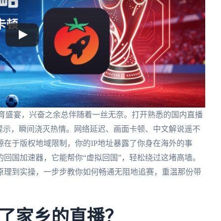
体育盛宴，兴奋之余总伴随着一丝无奈。打开熟悉的国内直播
提示，瞬间浇灭热情。网络延迟、画面卡顿、中文解说遥不
在于版权地域限制，你的IP地址暴露了你身在海外的事
回国加速器，它能帮你“虚拟回国”，轻松绕过这堵高墙。
原理到实操，一步步教你如何畅通无阻地追赛，重温那份带
了家乡的直播？