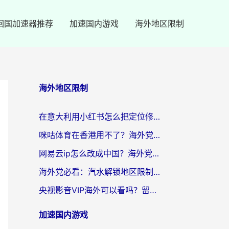
回国加速器推荐
加速国内游戏
海外地区限制
海外地区限制
在意大利用小红书怎么把定位修改到中国国内？3个实用技巧+1个靠谱工具帮你搞定
咪咕体育在香港用不了？海外党必看的回国加速器选择指南（附3个真实场景解决方案）
网易云ip怎么改成中国？海外党听音乐听书的无痛解决方案
海外党必看：汽水解锁地区限制怎么解除？3招解决国内影音&生活服务难题
央视影音VIP海外可以看吗？留学生亲测有效的回国加速器选择指南
加速国内游戏