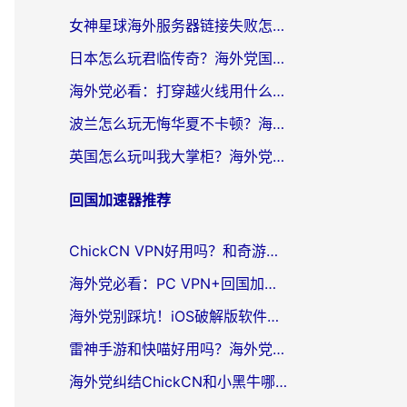
女神星球海外服务器链接失败怎么解决？海外党国服游戏加速避坑指南
日本怎么玩君临传奇？海外党国服游戏加速避坑指南（附菲律宾欧洲玩家实测）
海外党必看：打穿越火线用什么加速器？解决延迟卡顿，还能玩奇妙拼图世界和第五人格
波兰怎么玩无悔华夏不卡顿？海外国服游戏加速器终极指南（附征途2萤火突击解决方案）
英国怎么玩叫我大掌柜？海外党国服游戏加速避坑指南（附实测推荐）
回国加速器推荐
ChickCN VPN好用吗？和奇游手游VPN对比哪个回国效果更好？海外党亲测实用指南
海外党必看：PC VPN+回国加速器怎么选？无缝访问国内资源全攻略
海外党别踩坑！iOS破解版软件不可靠？教你选对回国加速器无缝看国内资源
雷神手游和快喵好用吗？海外党亲测5款回国加速器，附斧牛Bling对比+微信视频号解决办法
海外党纠结ChickCN和小黑牛哪个好？一篇帮你选对回国加速器的实用指南