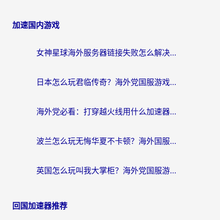
加速国内游戏
女神星球海外服务器链接失败怎么解决？海外党国服游戏加速避坑指南
日本怎么玩君临传奇？海外党国服游戏加速避坑指南（附菲律宾欧洲玩家实测）
海外党必看：打穿越火线用什么加速器？解决延迟卡顿，还能玩奇妙拼图世界和第五人格
波兰怎么玩无悔华夏不卡顿？海外国服游戏加速器终极指南（附征途2萤火突击解决方案）
英国怎么玩叫我大掌柜？海外党国服游戏加速避坑指南（附实测推荐）
回国加速器推荐