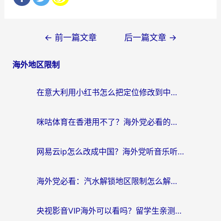
文
←
前一篇文章
后一篇文章
→
章
海外地区限制
导
航
在意大利用小红书怎么把定位修改到中国国内？3个实用技巧+1个靠谱工具帮你搞定
咪咕体育在香港用不了？海外党必看的回国加速器选择指南（附3个真实场景解决方案）
网易云ip怎么改成中国？海外党听音乐听书的无痛解决方案
海外党必看：汽水解锁地区限制怎么解除？3招解决国内影音&生活服务难题
央视影音VIP海外可以看吗？留学生亲测有效的回国加速器选择指南