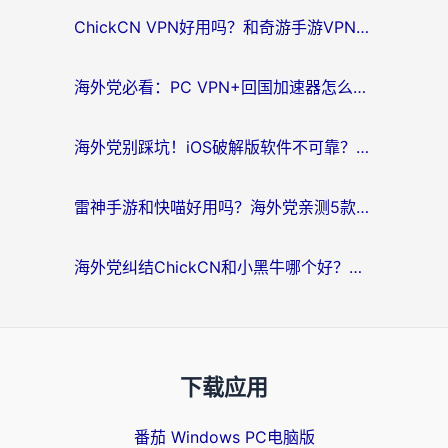
ChickCN VPN好用吗？和奇游手游VPN对比哪个回国效果更好？海外党亲测实用指南
海外党必看：PC VPN+回国加速器怎么选？无缝访问国内资源全攻略
海外党别踩坑！iOS破解版软件不可靠？教你选对回国加速器无缝看国内资源
雷神手游和快喵好用吗？海外党亲测5款回国加速器，附斧牛Bling对比+微信视频号解决办法
海外党纠结ChickCN和小黑牛哪个好？一篇帮你选对回国加速器的实用指南
下载应用
番茄 Windows PC电脑版