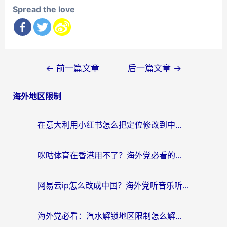
Spread the love
文
←
前一篇文章
后一篇文章
→
章
海外地区限制
导
航
在意大利用小红书怎么把定位修改到中国国内？3个实用技巧+1个靠谱工具帮你搞定
咪咕体育在香港用不了？海外党必看的回国加速器选择指南（附3个真实场景解决方案）
网易云ip怎么改成中国？海外党听音乐听书的无痛解决方案
海外党必看：汽水解锁地区限制怎么解除？3招解决国内影音&生活服务难题