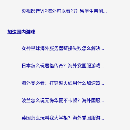
央视影音VIP海外可以看吗？留学生亲测有效的回国加速器选择指南
加速国内游戏
女神星球海外服务器链接失败怎么解决？海外党国服游戏加速避坑指南
日本怎么玩君临传奇？海外党国服游戏加速避坑指南（附菲律宾欧洲玩家实测）
海外党必看：打穿越火线用什么加速器？解决延迟卡顿，还能玩奇妙拼图世界和第五人格
波兰怎么玩无悔华夏不卡顿？海外国服游戏加速器终极指南（附征途2萤火突击解决方案）
英国怎么玩叫我大掌柜？海外党国服游戏加速避坑指南（附实测推荐）