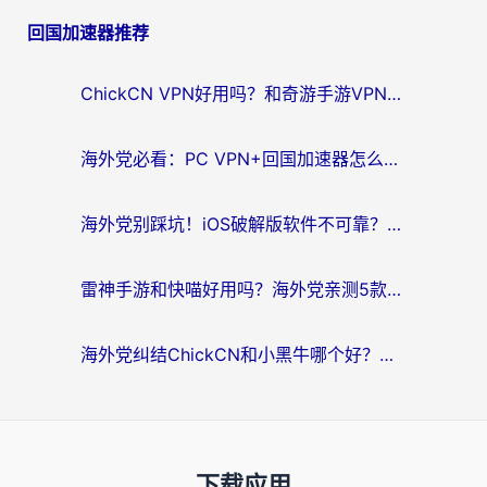
回国加速器推荐
ChickCN VPN好用吗？和奇游手游VPN对比哪个回国效果更好？海外党亲测实用指南
海外党必看：PC VPN+回国加速器怎么选？无缝访问国内资源全攻略
海外党别踩坑！iOS破解版软件不可靠？教你选对回国加速器无缝看国内资源
雷神手游和快喵好用吗？海外党亲测5款回国加速器，附斧牛Bling对比+微信视频号解决办法
海外党纠结ChickCN和小黑牛哪个好？一篇帮你选对回国加速器的实用指南
下载应用